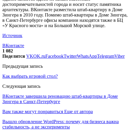
достопримечательностей города и носит статус памятника
архитектуры. ВКонтакте разместила штаб-квартиру в Доме
Зингера в 2010 году. Помимо штаб-квартиры в Доме Зингера,
в Санкт-Петербурге офисы компании находятся также в БЦ
«У Красного моста» и на Большой Морской улице.
Источник
ВКонтакте
1 082
Поделится
VK
OK.ru
Facebook
Twitter
WhatsApp
Telegram
Viber
Предыдущая запись
Как выбрать игровой стол?
Следующая запись
ВКонтакте завершила реновацию штаб-квартиры в Доме
Зингера в Санкт-Петербурге
Вам также могут понравиться
Еще от автора
Вышло обновление WordPress: почему для бизнеса важна
стабильность, а не эксперименты