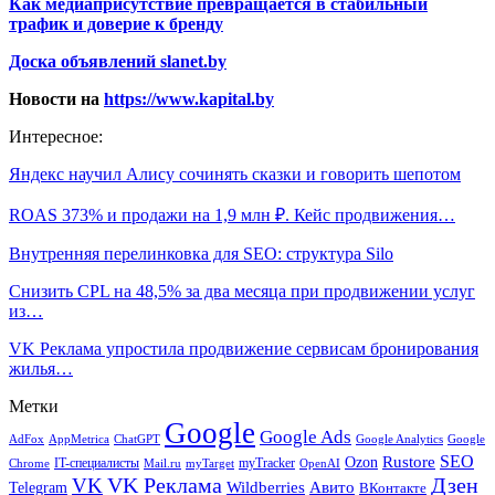
Как медиаприсутствие превращается в стабильный
трафик и доверие к бренду
Доска объявлений slanet.by
Новости на
https://www.kapital.by
Интересное:
Яндекс научил Алису сочинять сказки и говорить шепотом
ROAS 373% и продажи на 1,9 млн ₽. Кейс продвижения…
Внутренняя перелинковка для SEO: структура Silo
Снизить CPL на 48,5% за два месяца при продвижении услуг
из…
VK Реклама упростила продвижение сервисам бронирования
жилья…
Метки
Google
Google Ads
AdFox
AppMetrica
ChatGPT
Google
Google Analytics
SEO
Rustore
Ozon
IT-специалисты
myTracker
Chrome
myTarget
OpenAI
Mail.ru
VK Реклама
Дзен
VK
Авито
Telegram
Wildberries
ВКонтакте