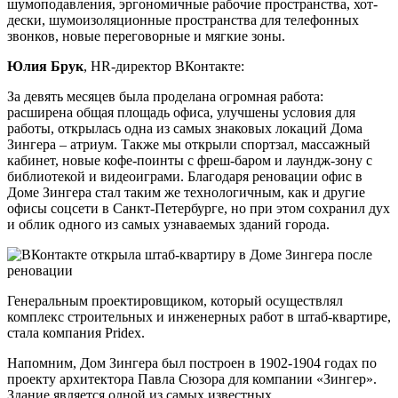
шумоподавления, эргономичные рабочие пространства, хот-
дески, шумоизоляционные пространства для телефонных
звонков, новые переговорные и мягкие зоны.
Юлия Брук
, HR-директор ВКонтакте:
За девять месяцев была проделана огромная работа:
расширена общая площадь офиса, улучшены условия для
работы, открылась одна из самых знаковых локаций Дома
Зингера – атриум. Также мы открыли спортзал, массажный
кабинет, новые кофе-поинты с фреш-баром и лаундж-зону с
библиотекой и видеоиграми. Благодаря реновации офис в
Доме Зингера стал таким же технологичным, как и другие
офисы соцсети в Санкт-Петербурге, но при этом сохранил дух
и облик одного из самых узнаваемых зданий города.
Генеральным проектировщиком, который осуществлял
комплекс строительных и инженерных работ в штаб-квартире,
стала компания Pridex.
Напомним, Дом Зингера был построен в 1902-1904 годах по
проекту архитектора Павла Сюзора для компании «Зингер».
Здание является одной из самых известных