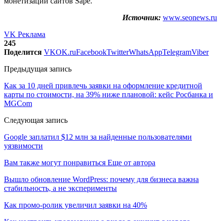
монетизации сайтов Sape.
Источник:
www.seonews.ru
VK Реклама
245
Поделится
VK
OK.ru
Facebook
Twitter
WhatsApp
Telegram
Viber
Предыдущая запись
Как за 10 дней привлечь заявки на оформление кредитной
карты по стоимости, на 39% ниже плановой: кейс Росбанка и
MGCom
Следующая запись
Google заплатил $12 млн за найденные пользователями
уязвимости
Вам также могут понравиться
Еще от автора
Вышло обновление WordPress: почему для бизнеса важна
стабильность, а не эксперименты
Как промо-ролик увеличил заявки на 40%