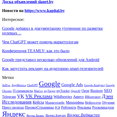
Доска объявлений slanet.by
Новости на
https://www.kapital.by
Интересное:
Google добавил в документацию уточнение по разметке
целевых…
Чем ChatGPT может помочь маркетологам
Конференция TEAMLY: как это было
Google представил несколько обновлений для Android
Как запустить рекламу на аудиторию smart-телезрителей
Метки
Google
Google Ads
AdFox
AppMetrica
ChatGPT
Google
Google Analytics
SEO
Rustore
Ozon
IT-специалисты
myTracker
Chrome
myTarget
OpenAI
Mail.ru
VK Реклама
Дзен
VK
Авито
Telegram
Wildberries
ВКонтакте
Исследования
Кейсы
Минцифры
Нейросети
Маркетплейс
Обучение
Реклама
ПромоСтраницы
Роскомнадзор
Пресс-релизы
Рейтинги
РСЯ
Яндекс
Яндекс.Вебмастер
Яндекс.Браузер
Яндекс.Бизнес