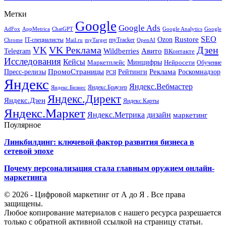
Метки
Google
Google Ads
AdFox
AppMetrica
ChatGPT
Google
Google Analytics
SEO
Rustore
Ozon
IT-специалисты
myTracker
Chrome
myTarget
OpenAI
Mail.ru
VK Реклама
Дзен
VK
Авито
Telegram
Wildberries
ВКонтакте
Исследования
Кейсы
Минцифры
Нейросети
Маркетплейс
Обучение
Реклама
ПромоСтраницы
Роскомнадзор
Пресс-релизы
Рейтинги
РСЯ
Яндекс
Яндекс.Вебмастер
Яндекс.Браузер
Яндекс.Бизнес
Яндекс.Директ
Яндекс.Дзен
Яндекс.Карты
Яндекс.Маркет
Яндекс.Метрика
дизайн
маркетинг
Поулярное
Линкбилдинг: ключевой фактор развития бизнеса в
сетевой эпохе
Почему персонализация стала главным оружием онлайн-
маркетинга
© 2026 - Цифровой маркетинг от А до Я . Все права
защищены.
Любое копирование материалов с нашего ресурса разрешается
только с обратной активной ссылкой на страницу статьи.