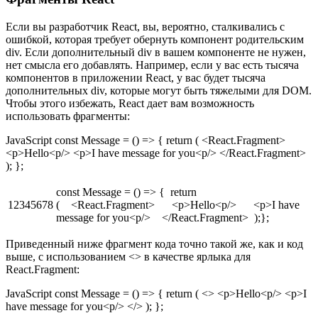
Если вы разработчик React, вы, вероятно, сталкивались с
ошибкой, которая требует обернуть компонент родительским
div. Если дополнительный div в вашем компоненте не нужен,
нет смысла его добавлять. Например, если у вас есть тысяча
компонентов в приложении React, у вас будет тысяча
дополнительных div, которые могут быть тяжелыми для DOM.
Чтобы этого избежать, React дает вам возможность
использовать фрагменты:
JavaScript const Message = () => { return ( <React.Fragment>
<p>Hello<p/> <p>I have message for you<p/> </React.Fragment>
); };
const Message = () => { return
12345678
( <React.Fragment> <p>Hello<p/> <p>I have
message for you<p/> </React.Fragment> );};
Приведенный ниже фрагмент кода точно такой же, как и код
выше, с использованием <> в качестве ярлыка для
React.Fragment:
JavaScript const Message = () => { return ( <> <p>Hello<p/> <p>I
have message for you<p/> </> ); };