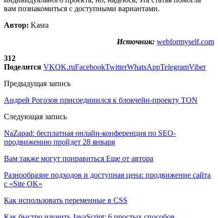
вам познакомиться с доступными вариантами.
Автор:
Kasra
Источник:
webformyself.com
312
Поделится
VK
OK.ru
Facebook
Twitter
WhatsApp
Telegram
Viber
Предыдущая запись
Андрей Рогозов присоединился к блокчейн-проекту TON
Следующая запись
NaZapad: бесплатная онлайн-конференция по SEO-
продвижению пройдет 28 января
Вам также могут понравиться
Еще от автора
Разнообразие подходов и доступная цена: продвижение сайта
с «Site OK»
Как использовать переменные в CSS
Как быстро изучить JavaScript: 6 простых способов