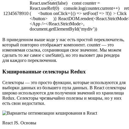
React.useState(false) const counter =
React.useRef(0) console.log(counter.current++) ret
12345678910
( <button onClick={() => setFoo(f => !f)} > Click
</button> )} ReactDOM.render(<React.StrictMode
<App /></React.StrictMode>,
document.getElementById(‘mydiv’))
В приведенном выше коде у нас есть простой переключатель,
который повторно отображает компонент. counter — это
изменяемая ссылка, сохраняющая свое значение. Мы можем
сделать то же самое с useState(), но это вызовет два рендера
для каждого переключения.
Кэшированные селекторы Redux
Селекторы — это просто функции, которые используются для
выборки данных из большего пула данных. В React селекторы
широко используются для получения значений из хранилища
Redux. Селекторы чрезвычайно полезны и мощны, но у них
есть свои недостатки.
React JS. Основы