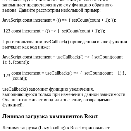
запоминает предоставленную ему функцию обратного
вызова. Давайте рассмотрим небольшой пример:
JavaScript const increment = (() => { setCount(count + 1); });
123
const increment = (() => { setCount(count + 1);});
При использовании useCallback() приведенная выше функция
выглядит как код ниже:
JavaScript const increment = useCallback(() => { setCount(count +
1); }, [count]);
const increment = useCallback(() => { setCount(count + 1);},
123
[count]);
useCallback() запомнит функцию увеличения,
выполняющуюся только при изменении данной зависимости.
Она не отслеживает ввод или значение, возвращаемое
функцией.
Ленивая загрузка компонентов React
Ленивая загрузка (Lazy loading) в React отрисовывает