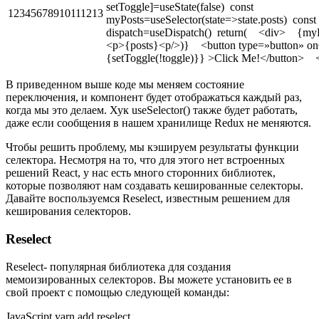
setToggle]=useState(false) const
12345678910111213
myPosts=useSelector(state=>state.posts) const
dispatch=useDispatch() return( <div> {my
<p>{posts}<p/>)} <button type=»button» on
{setToggle(!toggle)}} >Click Me!</button> 
В приведенном выше коде мы меняем состояние
переключения, и компонент будет отображаться каждый раз,
когда мы это делаем. Хук useSelector() также будет работать,
даже если сообщения в нашем хранилище Redux не меняются.
Чтобы решить проблему, мы кэшируем результаты функции
селектора. Несмотря на то, что для этого нет встроенных
решений React, у нас есть много сторонних библиотек,
которые позволяют нам создавать кешированные селекторы.
Давайте воспользуемся Reselect, известным решением для
кеширования селекторов.
Reselect
Reselect- популярная библиотека для создания
мемоизированных селекторов. Вы можете установить ее в
свой проект с помощью следующей команды:
JavaScript yarn add reselect