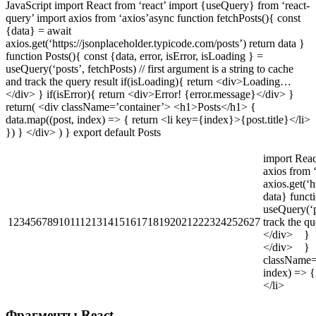
JavaScript import React from ‘react’ import {useQuery} from ‘react-
query’ import axios from ‘axios’async function fetchPosts(){ const
{data} = await
axios.get(‘https://jsonplaceholder.typicode.com/posts’) return data }
function Posts(){ const {data, error, isError, isLoading } =
useQuery(‘posts’, fetchPosts) // first argument is a string to cache
and track the query result if(isLoading){ return <div>Loading…
</div> } if(isError){ return <div>Error! {error.message}</div> }
return( <div className=’container’> <h1>Posts</h1> {
data.map((post, index) => { return <li key={index}>{post.title}</li>
}) } </div> ) } export default Posts
import Reac
axios from 
axios.get(‘
data} funct
useQuery(‘p
123456789101112131415161718192021222324252627
track the 
</div> } i
</div> }
classNam
index) =>
</li> })
Фрагменты React