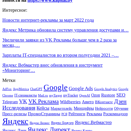
Новости на
https://www.kapital.by
Интересное:
Новости интернет-рекламы за март 2022 года
Яндекс Метрика обновила систему управления доступами и…
Увеличили заявки из VK Рекламы больше чем в 2 раза за
месяц,…
Зарплаты IT-специалистов во втором полугодии 2021 –…
Яндекс Вебмастер внес обновления в инструмент
«Мониторинг…
Метки
Google
Google Ads
AdFox
AppMetrica
ChatGPT
Google
Google Analytics
SEO
Rustore
Ozon
IT-специалисты
myTracker
Chrome
myTarget
OpenAI
Mail.ru
VK Реклама
Дзен
VK
Авито
Telegram
Wildberries
ВКонтакте
Исследования
Кейсы
Минцифры
Нейросети
Маркетплейс
Обучение
Реклама
ПромоСтраницы
Роскомнадзор
Пресс-релизы
Рейтинги
РСЯ
Яндекс
Яндекс.Вебмастер
Яндекс.Браузер
Яндекс.Бизнес
Яндекс.Директ
Яндекс.Дзен
Яндекс.Карты