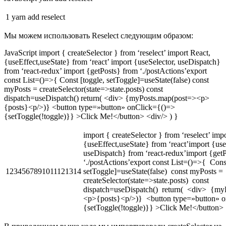
1
yarn add reselect
Мы можем использовать Reselect следующим образом:
JavaScript import { createSelector } from ‘reselect’ import React,
{useEffect,useState} from ‘react’ import {useSelector, useDispatch}
from ‘react-redux’ import {getPosts} from ‘./postActions’export
const List=()=>{ Const [toggle, setToggle]=useState(false) const
myPosts = createSelector(state=>state.posts) const
dispatch=useDispatch() return( <div> {myPosts.map(post=><p>
{posts}<p/>)} <button type=»button» onClick={()=>
{setToggle(!toggle)}} >Click Me!</button> <div/> ) }
import { createSelector } from ‘reselect’ imp
{useEffect,useState} from ‘react’import {use
useDispatch} from ‘react-redux’import {get
‘./postActions’export const List=()=>{ Const
1234567891011121314
setToggle]=useState(false) const myPosts =
createSelector(state=>state.posts) const
dispatch=useDispatch() return( <div> {my
<p>{posts}<p/>)} <button type=»button» 
{setToggle(!toggle)}} >Click Me!</button>