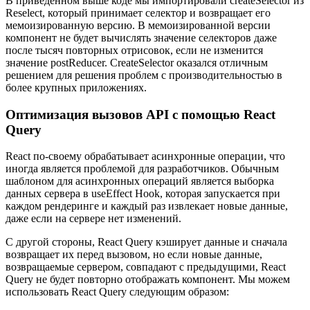
В приведенном выше коде мы импортировали createSelector из
Reselect, который принимает селектор и возвращает его
мемоизированную версию. В мемоизированной версии
компонент не будет вычислять значение селекторов даже
после тысяч повторных отрисовок, если не изменится
значение postReducer. CreateSelector оказался отличным
решением для решения проблем с производительностью в
более крупных приложениях.
Оптимизация вызовов API с помощью React
Query
React по-своему обрабатывает асинхронные операции, что
иногда является проблемой для разработчиков. Обычным
шаблоном для асинхронных операций является выборка
данных сервера в useEffect Hook, которая запускается при
каждом рендеринге и каждый раз извлекает новые данные,
даже если на сервере нет изменений.
С другой стороны, React Query кэширует данные и сначала
возвращает их перед вызовом, но если новые данные,
возвращаемые сервером, совпадают с предыдущими, React
Query не будет повторно отображать компонент. Мы можем
использовать React Query следующим образом: