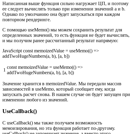
Написанная выше функция сильно нагружает ЦП, и поэтому
ее следует вычислять только при изменении значений a и b.
Однако по умолчанию она будет запускаться при каждом
повторном рендеринге.
С помощью useMemo() мы можем сохранить результат для
определенных значений, то есть функция не будет вычислять,
и мы получим ранее рассчитанный результат напрямую:
JavaScript const memoizedValue = useMemo(() =>
addTwoHugeNumbers(a, b), [a, b])
const memoizedValue = useMemo(() =>
1
addTwoHugeNumbers(a, b), [a, b])
Значение хранится в memoizedValue. Мы передали массив
зависимостей в useMemo, который сообщает ему, когда
запускать расчет снова. В нашем случае он будет запущен при
изменении любого из значений.
UseCallback()
С useCallback() мы также получаем возможность
мемоизирования, но эта функция работает по-другому.
useCallback() не запоминает значение, а вместо этого