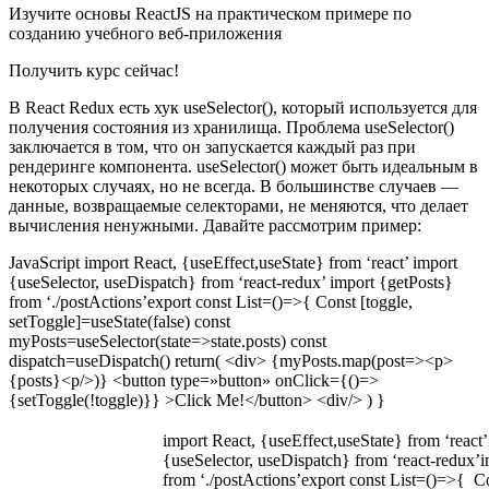
Изучите основы ReactJS на практическом примере по
созданию учебного веб-приложения
Получить курс сейчас!
В React Redux есть хук useSelector(), который используется для
получения состояния из хранилища. Проблема useSelector()
заключается в том, что он запускается каждый раз при
рендеринге компонента. useSelector() может быть идеальным в
некоторых случаях, но не всегда. В большинстве случаев —
данные, возвращаемые селекторами, не меняются, что делает
вычисления ненужными. Давайте рассмотрим пример:
JavaScript import React, {useEffect,useState} from ‘react’ import
{useSelector, useDispatch} from ‘react-redux’ import {getPosts}
from ‘./postActions’export const List=()=>{ Const [toggle,
setToggle]=useState(false) const
myPosts=useSelector(state=>state.posts) const
dispatch=useDispatch() return( <div> {myPosts.map(post=><p>
{posts}<p/>)} <button type=»button» onClick={()=>
{setToggle(!toggle)}} >Click Me!</button> <div/> ) }
import React, {useEffect,useState} from ‘react
{useSelector, useDispatch} from ‘react-redux’
from ‘./postActions’export const List=()=>{ Co