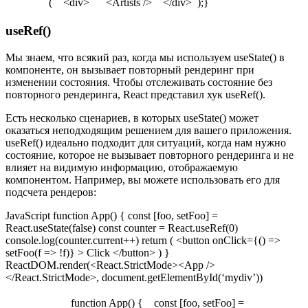
( <div> <Artists /> </div> );}
useRef()
Мы знаем, что всякий раз, когда мы используем useState() в
компоненте, он вызывает повторный рендеринг при
изменении состояния. Чтобы отслеживать состояние без
повторного рендеринга, React представил хук useRef().
Есть несколько сценариев, в которых useState() может
оказаться неподходящим решением для вашего приложения.
useRef() идеально подходит для ситуаций, когда нам нужно
состояние, которое не вызывает повторного рендеринга и не
влияет на видимую информацию, отображаемую
компонентом. Например, вы можете использовать его для
подсчета рендеров:
JavaScript function App() { const [foo, setFoo] =
React.useState(false) const counter = React.useRef(0)
console.log(counter.current++) return ( <button onClick={() =>
setFoo(f => !f)} > Click </button> ) }
ReactDOM.render(<React.StrictMode><App />
</React.StrictMode>, document.getElementById(‘mydiv’))
function App() { const [foo, setFoo] =