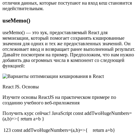
отличия данных, которые поступают на вход кеш становится
недействительным.
useMemo()
useMemo() — это хук, предоставляемый React для
мемоизации, который помогает сохранять кэшированные
значения для одних и тех же предоставленных значений. Он
отслеживает ввод и возвращает ранее выполненный результат.
Давайте посмотрим на пример. Предположим, что нам нужно
добавить два огромных числа в компонент со следующей
функцией:
React JS. Основы
Изучите основы ReactJS на практическом примере по
созданию учебного веб-приложения
Получить курс сейчас! JavaScript const addTwoHugeNumbers=
(a,b)=>{ return a+b }
123
const addTwoHugeNumbers=(a,b)=>{ return a+b}