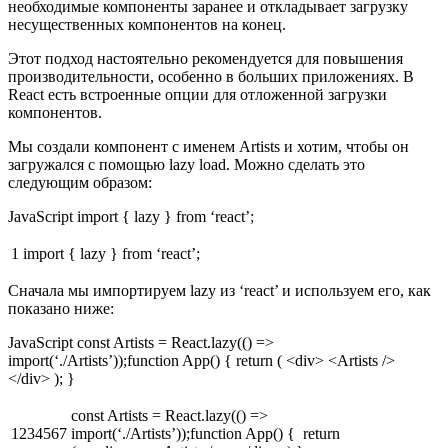
необходимые компоненты заранее и откладывает загрузку
несущественных компонентов на конец.
Этот подход настоятельно рекомендуется для повышения
производительности, особенно в больших приложениях. В
React есть встроенные опции для отложенной загрузки
компонентов.
Мы создали компонент с именем Artists и хотим, чтобы он
загружался с помощью lazy load. Можно сделать это
следующим образом:
JavaScript import { lazy } from ‘react’;
1
import { lazy } from ‘react’;
Сначала мы импортируем lazy из ‘react’ и используем его, как
показано ниже:
JavaScript const Artists = React.lazy(() =>
import(‘./Artists’));function App() { return ( <div> <Artists />
</div> ); }
const Artists = React.lazy(() =>
1234567
import(‘./Artists’));function App() { return