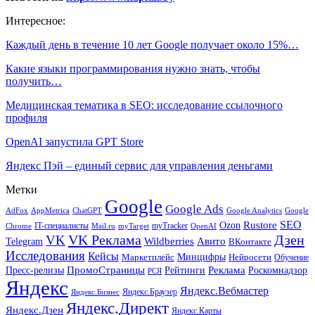
Интересное:
Каждый день в течение 10 лет Google получает около 15%…
Какие языки программирования нужно знать, чтобы
получить…
Медицинская тематика в SEO: исследование ссылочного
профиля
OpenAI запустила GPT Store
Яндекс Пэй – единый сервис для управления деньгами
Метки
Google
Google Ads
AdFox
AppMetrica
ChatGPT
Google
Google Analytics
SEO
Rustore
Ozon
IT-специалисты
myTracker
Chrome
myTarget
OpenAI
Mail.ru
VK Реклама
Дзен
VK
Авито
Telegram
Wildberries
ВКонтакте
Исследования
Кейсы
Минцифры
Нейросети
Маркетплейс
Обучение
Реклама
ПромоСтраницы
Роскомнадзор
Пресс-релизы
Рейтинги
РСЯ
Яндекс
Яндекс.Вебмастер
Яндекс.Браузер
Яндекс.Бизнес
Яндекс.Директ
Яндекс.Дзен
Яндекс.Карты