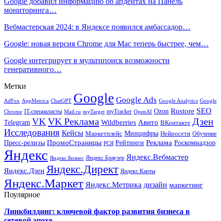
Google добавил информацию об апдейтах на Панель
мониторинга…
Вебмастерская 2024: в Яндексе появился амбассадор…
Google: новая версия Chrome для Mac теперь быстрее, чем…
Google интегрирует в мультипоиск возможности
генеративного…
Метки
Google
Google Ads
AdFox
AppMetrica
ChatGPT
Google
Google Analytics
SEO
Rustore
Ozon
IT-специалисты
myTracker
Chrome
myTarget
OpenAI
Mail.ru
VK Реклама
Дзен
VK
Авито
Telegram
Wildberries
ВКонтакте
Исследования
Кейсы
Минцифры
Нейросети
Маркетплейс
Обучение
Реклама
ПромоСтраницы
Роскомнадзор
Пресс-релизы
Рейтинги
РСЯ
Яндекс
Яндекс.Вебмастер
Яндекс.Браузер
Яндекс.Бизнес
Яндекс.Директ
Яндекс.Дзен
Яндекс.Карты
Яндекс.Маркет
Яндекс.Метрика
дизайн
маркетинг
Поулярное
Линкбилдинг: ключевой фактор развития бизнеса в
сетевой эпохе