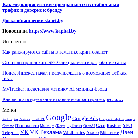
Как медиаприсутствие превращается в стабильный
трафик и доверие к бренду
Доска объявлений slanet.by
Новости на
https://www.kapital.by
Интересное:
Как ранжируются сайты в тематике криптовалют
Стоит ли привлекать SEO-специалиста к разработке сайта
Поиск Яндекса начал предупреждать о возможных фейках
по…
MyTracker представил метрику AI метрика фрода
Как выбрать идеальное игровое компьютерное кресло:…
Метки
Google
Google Ads
AdFox
AppMetrica
ChatGPT
Google
Google Analytics
SEO
Rustore
Ozon
IT-специалисты
myTracker
Chrome
myTarget
OpenAI
Mail.ru
VK Реклама
Дзен
VK
Авито
Telegram
Wildberries
ВКонтакте