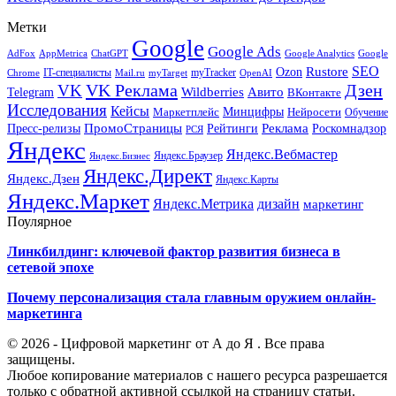
Метки
Google
Google Ads
AdFox
AppMetrica
ChatGPT
Google
Google Analytics
SEO
Rustore
Ozon
IT-специалисты
myTracker
Chrome
myTarget
OpenAI
Mail.ru
VK Реклама
Дзен
VK
Авито
Telegram
Wildberries
ВКонтакте
Исследования
Кейсы
Минцифры
Нейросети
Маркетплейс
Обучение
Реклама
ПромоСтраницы
Роскомнадзор
Пресс-релизы
Рейтинги
РСЯ
Яндекс
Яндекс.Вебмастер
Яндекс.Браузер
Яндекс.Бизнес
Яндекс.Директ
Яндекс.Дзен
Яндекс.Карты
Яндекс.Маркет
Яндекс.Метрика
дизайн
маркетинг
Поулярное
Линкбилдинг: ключевой фактор развития бизнеса в
сетевой эпохе
Почему персонализация стала главным оружием онлайн-
маркетинга
© 2026 - Цифровой маркетинг от А до Я . Все права
защищены.
Любое копирование материалов с нашего ресурса разрешается
только с обратной активной ссылкой на страницу статьи.