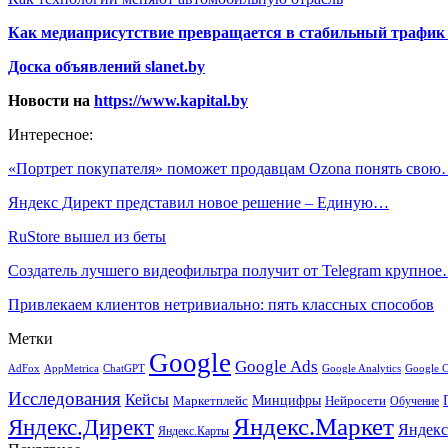
Как медиаприсутствие превращается в стабильный трафик 
Доска объявлений slanet.by
Новости на
https://www.kapital.by
Интересное:
«Портрет покупателя» поможет продавцам Ozona понять сво
Яндекс Директ представил новое решение – Единую…
RuStore вышел из беты
Создатель лучшего видеофильтра получит от Telegram крупно
Привлекаем клиентов нетривиально: пять классных способов
Метки
Google
Google Ads
AdFox
AppMetrica
ChatGPT
Google 
Google Analytics
Исследования
Кейсы
Минцифры
Нейросети
Маркетплейс
Обучение
Яндекс.Маркет
Яндекс.Директ
Яндекс
Яндекс.Карты