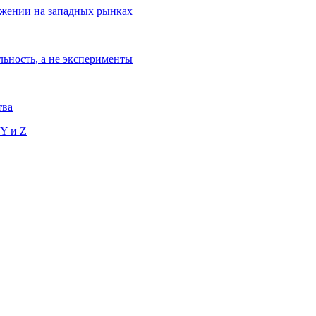
ижении на западных рынках
льность, а не эксперименты
тва
 Y и Z