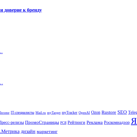
и доверие к бренду
ю…
е…
SEO
Rustore
Tele
Ozon
IT-специалисты
myTracker
Chrome
myTarget
OpenAI
Mail.ru
Я
Реклама
ПромоСтраницы
Роскомнадзор
Пресс-релизы
Рейтинги
РСЯ
.Метрика
дизайн
маркетинг