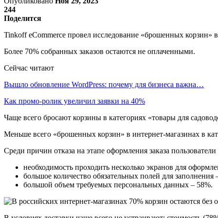
Опубликовано
Ноя 29, 2023
244
Поделится
Tinkoff eCommerce провел исследование «брошенных корзин» в 
Более 70% собранных заказов остаются не оплаченными.
Сейчас читают
Вышло обновление WordPress: почему для бизнеса важна…
Как промо-ролик увеличил заявки на 40%
Чаще всего бросают корзины в категориях «товары для садоводс
Меньше всего «брошенных корзин» в интернет-магазинах в кат
Среди причин отказа на этапе оформления заказа пользователи
необходимость проходить несколько экранов для оформлен
большое количество обязательных полей для заполнения 
большой объем требуемых персональных данных – 58%.
В условиях доставки чаще всего не устраивают: стоимость (78