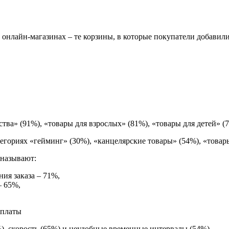
онлайн-магазинах – те корзины, в которые покупатели добавили 
тва» (91%), «товары для взрослых» (81%), «товары для детей» (
егориях «гейминг» (30%), «канцелярские товары» (54%), «товар
 называют:
ия заказа – 71%,
– 65%,
%), скорость (65%) и неудобные временные интервалы (54%).