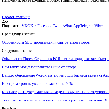
Напомним, ранее команда ПромоСтраниц Яндекса представила
ПромоСтраницы
255
Поделится
VK
OK.ru
Facebook
Twitter
WhatsApp
Telegram
Viber
Предыдущая запись
Особенности SEO-продвижения сайтов-агрегаторов
Следующая запись
Объявления ПромоСтраниц в РСЯ начали поддерживать быстр
Вам также могут понравиться
Еще от автора
Вышло обновление WordPress: почему для бизнеса важна стаби
Как промо-ролик увеличил заявки на 40%
Как настроить уведомления о входе в аккаунт с нового устройс
Топ-5 маркетплейсов и e-com сервисов у россиян поколений X,
Prev
Next