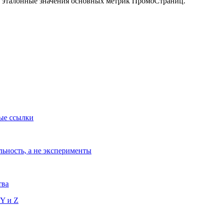
 эталонные значения основных метрик ПромоСтраниц.
ые ссылки
льность, а не эксперименты
тва
 Y и Z