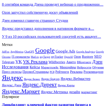
8 сентября команда Дзена проведет вебинар о продвижении…
Ozon запустил собственную доску объявлений
Дзен изменил главную страницу Студии
Яндекс представил дополнения в нативном формате в…
У 9 из 10 российских пользователей соцсетей есть аккаунт…
Метки
Google
Google Ads
AdFox
AppMetrica
ChatGPT
Google
Google Analytics
SEO
Rustore
Ozon
IT-специалисты
myTracker
Chrome
myTarget
OpenAI
Mail.ru
VK Реклама
Дзен
VK
Авито
Telegram
Wildberries
ВКонтакте
Исследования
Кейсы
Минцифры
Нейросети
Маркетплейс
Обучение
Реклама
ПромоСтраницы
Роскомнадзор
Пресс-релизы
Рейтинги
РСЯ
Яндекс
Яндекс.Вебмастер
Яндекс.Браузер
Яндекс.Бизнес
Яндекс.Директ
Яндекс.Дзен
Яндекс.Карты
Яндекс.Маркет
Яндекс.Метрика
дизайн
маркетинг
Поулярное
Линкбилдинг: ключевой фактор развития бизнеса в