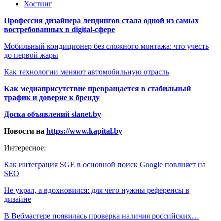
Хостинг
Профессия дизайнера лендингов стала одной из самых
востребованных в digital-сфере
Мобильный кондиционер без сложного монтажа: что учесть
до первой жары
Как технологии меняют автомобильную отрасль
Как медиаприсутствие превращается в стабильный
трафик и доверие к бренду
Доска объявлений slanet.by
Новости на
https://www.kapital.by
Интересное:
Как интеграция SGE в основной поиск Google повлияет на
SEO
Не украл, а вдохновился: для чего нужны референсы в
дизайне
В Вебмастере появилась проверка наличия российских…