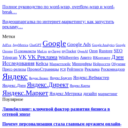
Полное руководство по word-wrap, overflow-wrap и word-
break…
Видеошпаргалка по интернет-маркетингу: как запустить
рекламу…
Метки
Google
Google Ads
AdFox
AppMetrica
ChatGPT
Google
Google Analytics
SEO
Rustore
Ozon
IT-специалисты
myTracker
Chrome
myTarget
OpenAI
Mail.ru
VK Реклама
Дзен
VK
Авито
Telegram
Wildberries
ВКонтакте
Исследования
Кейсы
Минцифры
Нейросети
Маркетплейс
Обучение
Реклама
ПромоСтраницы
Роскомнадзор
Пресс-релизы
Рейтинги
РСЯ
Яндекс
Яндекс.Вебмастер
Яндекс.Браузер
Яндекс.Бизнес
Яндекс.Директ
Яндекс.Дзен
Яндекс.Карты
Яндекс.Маркет
Яндекс.Метрика
дизайн
маркетинг
Поулярное
Линкбилдинг: ключевой фактор развития бизнеса в
сетевой эпохе
Почему персонализация стала главным оружием онлайн-