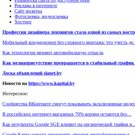
Разработка сайта по доступной цене
Реклама в интернете
Сайт визитка
Фотосъемка, видеосъемка
Хостинг
Профессия дизайнера лендингов стала одной из самых востре
Мобильный кондиционер без сложного монтажа: что учесть до
Как технологии меняют автомобильную отрасль
Как медиаприсутствие превращается в стабильный трафик 
Доска объявлений slanet.by
Новости на
https://www.kapital.by
Интересное:
Сообщества ВКонтакте смогут показывать эксклюзивные вид
В российских интернет-магазинах 70% корзин остаются без…
Как результаты Google SGE влияют на органический трафик в
Google Карты начали уведомлять авторов неопубликованных…