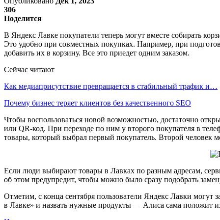
Опубликовано
Дек 1, 2023
306
Поделится
В Яндекс Лавке покупатели теперь могут вместе собирать корз
Это удобно при совместных покупках. Например, при подготов
добавить их в корзину. Все это приедет одним заказом.
Сейчас читают
Как медиаприсутствие превращается в стабильный трафик и…
Почему бизнес теряет клиентов без качественного SEO
Чтобы воспользоваться новой возможностью, достаточно откры
или QR-код. При переходе по ним у второго покупателя в телеф
товары, который выбрал первый покупатель. Второй человек мо
Если люди выбирают товары в Лавках по разным адресам, сервис
об этом предупредит, чтобы можно было сразу подобрать замен
Отметим, с конца сентября пользователи Яндекс Лавки могут з
в Лавке» и назвать нужные продукты — Алиса сама положит их