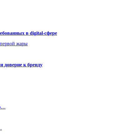
бованных в digital-сфере
 первой жары
и доверие к бренду
ео…
…