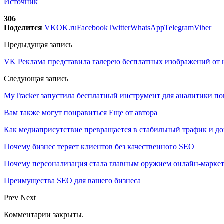
Источник
306
Поделится
VK
OK.ru
Facebook
Twitter
WhatsApp
Telegram
Viber
Предыдущая запись
VK Реклама представила галерею бесплатных изображений от 
Следующая запись
MyTracker запустила бесплатный инструмент для аналитики п
Вам также могут понравиться
Еще от автора
Как медиаприсутствие превращается в стабильный трафик и до
Почему бизнес теряет клиентов без качественного SEO
Почему персонализация стала главным оружием онлайн-марке
Преимущества SEO для вашего бизнеса
Prev
Next
Комментарии закрыты.