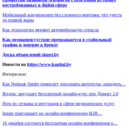
востребованных в digital-сфере
Мобильный кондиционер без сложного монтажа: что учесть
до первой жары
Как технологии меняют автомобильную отрасль
Как медиаприсутствие превращается в стабильный
трафик и доверие к бренду
Доска объявлений slanet.by
Новости на
https://www.kapital.by
Интересное:
Как Netpeak Spider помогает дополнять автотесты, находить…
Яндекс запускает бесплатный онлайн-курс про Директ 2.0
How-to: отзывы и репутация в сфере медицинских услуг
Ingate приглашает на онлайн-конференцию B2B…
16 декабря состоится бесплатная онлайн-конференция о…