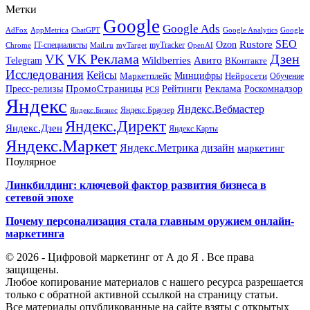
Метки
Google
Google Ads
AdFox
AppMetrica
ChatGPT
Google
Google Analytics
SEO
Rustore
Ozon
IT-специалисты
myTracker
Chrome
myTarget
OpenAI
Mail.ru
VK Реклама
Дзен
VK
Авито
Telegram
Wildberries
ВКонтакте
Исследования
Кейсы
Минцифры
Нейросети
Маркетплейс
Обучение
Реклама
ПромоСтраницы
Роскомнадзор
Пресс-релизы
Рейтинги
РСЯ
Яндекс
Яндекс.Вебмастер
Яндекс.Браузер
Яндекс.Бизнес
Яндекс.Директ
Яндекс.Дзен
Яндекс.Карты
Яндекс.Маркет
Яндекс.Метрика
дизайн
маркетинг
Поулярное
Линкбилдинг: ключевой фактор развития бизнеса в
сетевой эпохе
Почему персонализация стала главным оружием онлайн-
маркетинга
© 2026 - Цифровой маркетинг от А до Я . Все права
защищены.
Любое копирование материалов с нашего ресурса разрешается
только с обратной активной ссылкой на страницу статьи.
Все материалы опубликованные на сайте взяты с открытых