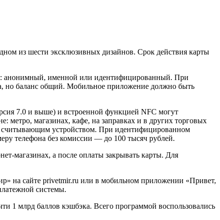
ном из шести эксклюзивных дизайнов. Срок действия карты
а: анонимный, именной или идентифицированный. При
ра, но баланс общий. Мобильное приложение должно быть
ерсия 7.0 и выше) и встроенной функцией NFC могут
 метро, магазинах, кафе, на заправках и в других торговых
ным считывающим устройством. При идентифицированном
еру телефона без комиссии — до 100 тысяч рублей.
ет-магазинах, а после оплаты закрывать карты. Для
» на сайте privetmir.ru или в мобильном приложении «Привет,
платежной системы.
ти 1 млрд баллов кэшбэка. Всего программой воспользовались