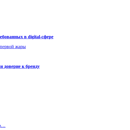
бованных в digital-сфере
 первой жары
и доверие к бренду
 о…