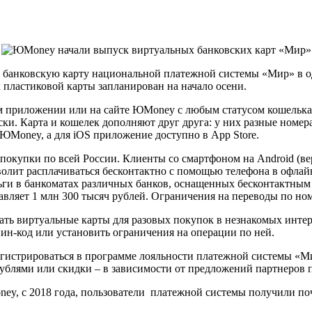
анковскую карту национальной платежной системы «Мир» в од
 пластиковой карты запланирован на начало осени.
м приложении или на сайте ЮMoney с любым статусом кошельк
ски. Карта и кошелек дополняют друг друга: у них разные номе
 ЮMoney, а для iOS приложение доступно в App Store.
покупки по всей России. Клиенты со смартфоном на Android (в
лит расплачиваться бесконтактно с помощью телефона в офлайне:
еньги в банкоматах различных банков, оснащенных бесконтакт
вляет 1 млн 300 тысяч рублей. Ограничения на переводы по ном
ь виртуальные карты для разовых покупок в незнакомых интерн
н-код или установить ограничения на операции по ней.
гистрироваться в программе лояльности платежной системы «Мир
ублями или скидки – в зависимости от предложений партнеров 
y, с 2018 года, пользователи платежной системы получили поч