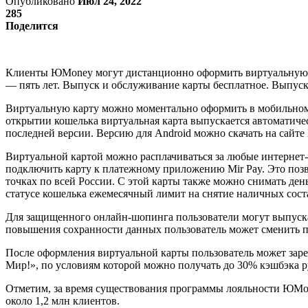
Опубликовано
Июл 24, 2022
285
Поделится
Клиенты ЮMoney могут дистанционно оформить виртуальную б
— пять лет. Выпуск и обслуживание карты бесплатное. Выпуск
Виртуальную карту можно моментально оформить в мобильно
открытии кошелька виртуальная карта выпускается автоматиче
последней версии. Версию для Android можно скачать на сайте
Виртуальной картой можно расплачиваться за любые интернет-
подключить карту к платежному приложению Mir Pay. Это позво
точках по всей России. С этой карты также можно снимать д
статусе кошелька ежемесячный лимит на снятие наличных соста
Для защищенного онлайн-шопинга пользователи могут выпускат
повышения сохранности данных пользователь может сменить пи
После оформления виртуальной карты пользователь может заре
Мир!», по условиям которой можно получать до 30% кэшбэка р
Отметим, за время существования программы лояльности ЮMone
около 1,2 млн клиентов.