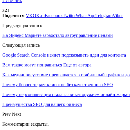
Источник
321
Поделится
VK
OK.ru
Facebook
Twitter
WhatsApp
Telegram
Viber
Предыдущая запись
На Яндекс Маркете заработало автоуправление ценами
Следующая запись
Google Search Console начнет подсказывать идеи для контента
Вам также могут понравиться
Еще от автора
Как медиаприсутствие превращается в стабильный трафик и до
Почему бизнес теряет клиентов без качественного SEO
Почему персонализация стала главным оружием онлайн-марке
Преимущества SEO для вашего бизнеса
Prev
Next
Комментарии закрыты.