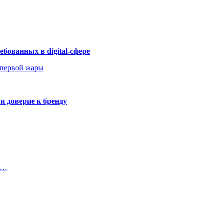
бованных в digital-сфере
 первой жары
и доверие к бренду
а…