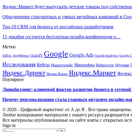
Яндекс.Маркет будет выпускать детские товары под собстве
Объединение стандартных и умных медийных кампаний в Go
Топ-10 CRM для бизнеса от российских разработчиков
15 декабря состоится бесплатная онлайн-конференция о…
Метки
Google
Google Ads
AdFox
AppMetrica
ChatGPT
Google 
Google Analytics
Исследования
Кейсы
Минцифры
Нейросети
Маркетплейс
Обучение
Яндекс.Маркет
Яндекс.Директ
Яндекс
Яндекс.Карты
Поулярное
Линкбилдинг: ключевой фактор развития бизнеса в сетевой 
Почему персонализация стала главным оружием онлайн-ма
© 2026 - Цифровой маркетинг от А до Я . Все права защищены.
Любое копирование материалов с нашего ресурса разрешается т
Все материалы опубликованные на сайте взяты с открытых исто
Sign in