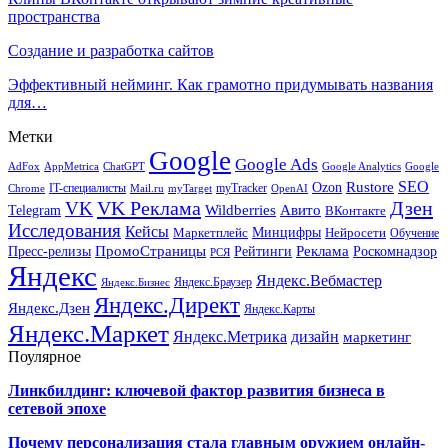
пространства
Создание и разработка сайтов
Эффективный нейминг. Как грамотно придумывать названия
для…
Метки
Google
Google Ads
AdFox
AppMetrica
ChatGPT
Google
Google Analytics
SEO
Rustore
Ozon
IT-специалисты
myTracker
Chrome
myTarget
OpenAI
Mail.ru
VK Реклама
Дзен
VK
Авито
Telegram
Wildberries
ВКонтакте
Исследования
Кейсы
Минцифры
Нейросети
Маркетплейс
Обучение
Реклама
ПромоСтраницы
Роскомнадзор
Пресс-релизы
Рейтинги
РСЯ
Яндекс
Яндекс.Вебмастер
Яндекс.Браузер
Яндекс.Бизнес
Яндекс.Директ
Яндекс.Дзен
Яндекс.Карты
Яндекс.Маркет
Яндекс.Метрика
дизайн
маркетинг
Поулярное
Линкбилдинг: ключевой фактор развития бизнеса в
сетевой эпохе
Почему персонализация стала главным оружием онлайн-