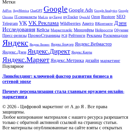
Метки
Google
Google Ads
AdFox
AppMetrica
ChatGPT
Google
Google Analytics
SEO
Rustore
Ozon
IT-специалисты
myTracker
Chrome
myTarget
OpenAI
Mail.ru
VK Реклама
Дзен
VK
Авито
Telegram
Wildberries
ВКонтакте
Исследования
Кейсы
Минцифры
Нейросети
Маркетплейс
Обучение
Реклама
ПромоСтраницы
Роскомнадзор
Пресс-релизы
Рейтинги
РСЯ
Яндекс
Яндекс.Вебмастер
Яндекс.Браузер
Яндекс.Бизнес
Яндекс.Директ
Яндекс.Дзен
Яндекс.Карты
Яндекс.Маркет
Яндекс.Метрика
дизайн
маркетинг
Поулярное
Линкбилдинг: ключевой фактор развития бизнеса в
сетевой эпохе
Почему персонализация стала главным оружием онлайн-
маркетинга
© 2026 - Цифровой маркетинг от А до Я . Все права
защищены.
Любое копирование материалов с нашего ресурса разрешается
только с обратной активной ссылкой на страницу статьи.
Все материалы опубликованные на сайте взяты с открытых