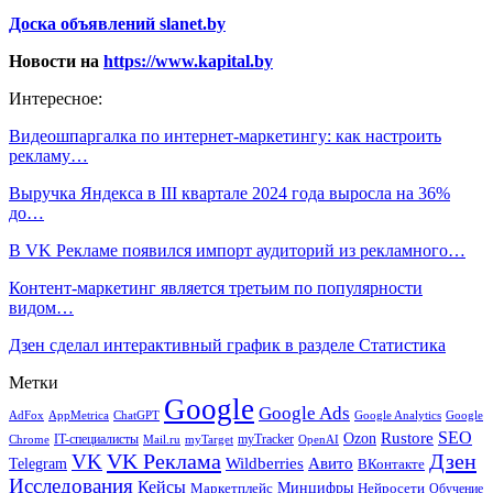
Доска объявлений slanet.by
Новости на
https://www.kapital.by
Интересное:
Видеошпаргалка по интернет-маркетингу: как настроить
рекламу…
Выручка Яндекса в III квартале 2024 года выросла на 36%
до…
В VK Рекламе появился импорт аудиторий из рекламного…
Контент-маркетинг является третьим по популярности
видом…
Дзен сделал интерактивный график в разделе Статистика
Метки
Google
Google Ads
AdFox
AppMetrica
ChatGPT
Google
Google Analytics
SEO
Rustore
Ozon
IT-специалисты
myTracker
Chrome
myTarget
OpenAI
Mail.ru
VK Реклама
Дзен
VK
Авито
Telegram
Wildberries
ВКонтакте
Исследования
Кейсы
Минцифры
Нейросети
Маркетплейс
Обучение