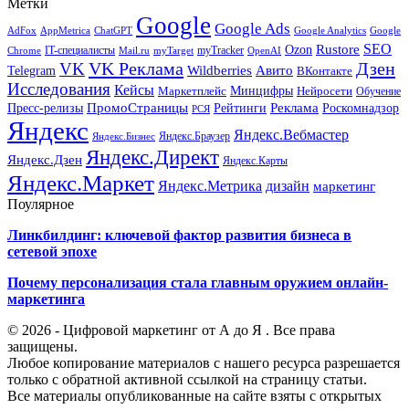
Метки
Google
Google Ads
AdFox
AppMetrica
ChatGPT
Google
Google Analytics
SEO
Rustore
Ozon
IT-специалисты
myTracker
Chrome
myTarget
OpenAI
Mail.ru
VK Реклама
Дзен
VK
Авито
Telegram
Wildberries
ВКонтакте
Исследования
Кейсы
Минцифры
Нейросети
Маркетплейс
Обучение
Реклама
ПромоСтраницы
Роскомнадзор
Пресс-релизы
Рейтинги
РСЯ
Яндекс
Яндекс.Вебмастер
Яндекс.Браузер
Яндекс.Бизнес
Яндекс.Директ
Яндекс.Дзен
Яндекс.Карты
Яндекс.Маркет
Яндекс.Метрика
дизайн
маркетинг
Поулярное
Линкбилдинг: ключевой фактор развития бизнеса в
сетевой эпохе
Почему персонализация стала главным оружием онлайн-
маркетинга
© 2026 - Цифровой маркетинг от А до Я . Все права
защищены.
Любое копирование материалов с нашего ресурса разрешается
только с обратной активной ссылкой на страницу статьи.
Все материалы опубликованные на сайте взяты с открытых