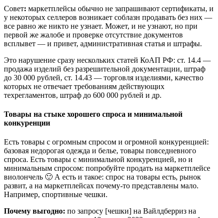
Совет
:
маркетплейсы обычно не запрашивают сертификаты, и
у некоторых селлеров возникает соблазн продавать без них —
все равно же никто не узнает. Может, и не узнают, но при
первой же жалобе и проверке отсутствие документов
всплывет — и привет, административная статья и штрафы.
Это нарушение сразу нескольких статей КоАП РФ: ст. 14.4 —
продажа изделий без разрешительной документации, штраф
до 30 000 рублей, ст. 14.43 — торговля изделиями, качество
которых не отвечает требованиям действующих
техрегламентов, штраф до 600 000 рублей и др.
Товары на стыке хорошего спроса и минимальной
конкуренции
Есть товары с огромным спросом и огромной конкуренцией:
базовая недорогая одежда и белье, товары повседневного
спроса. Есть товары с минимальной конкуренцией, но и
минимальным спросом: попробуйте продать на маркетплейсе
виолончель 🙂 А есть и такое: спрос на товары есть, рынок
развит, а на маркетплейсах почему-то представлены мало.
Например, спортивные чешки.
Почему выгодно:
по запросу [чешки] на Вайлдберриз на