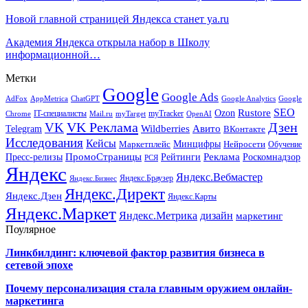
Новой главной страницей Яндекса станет ya.ru
Академия Яндекса открыла набор в Школу
информационной…
Метки
Google
Google Ads
AdFox
AppMetrica
ChatGPT
Google
Google Analytics
SEO
Rustore
Ozon
IT-специалисты
myTracker
Chrome
myTarget
OpenAI
Mail.ru
VK Реклама
Дзен
VK
Авито
Telegram
Wildberries
ВКонтакте
Исследования
Кейсы
Минцифры
Нейросети
Маркетплейс
Обучение
Реклама
ПромоСтраницы
Роскомнадзор
Пресс-релизы
Рейтинги
РСЯ
Яндекс
Яндекс.Вебмастер
Яндекс.Браузер
Яндекс.Бизнес
Яндекс.Директ
Яндекс.Дзен
Яндекс.Карты
Яндекс.Маркет
Яндекс.Метрика
дизайн
маркетинг
Поулярное
Линкбилдинг: ключевой фактор развития бизнеса в
сетевой эпохе
Почему персонализация стала главным оружием онлайн-
маркетинга