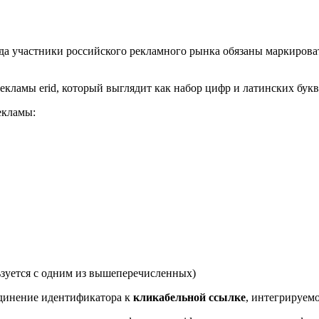
 года участники российского рекламного рынка обязаны маркиров
рекламы erid, который выглядит как набор цифр и латинских бу
екламы:
ьзуется с одним из вышеперечисленных)
динение идентификатора к
кликабельной ссылке
, интегрируемо