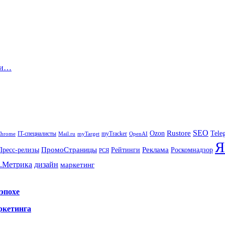
 и…
SEO
Rustore
Tele
Ozon
IT-специалисты
myTracker
Chrome
myTarget
OpenAI
Mail.ru
Я
Реклама
ПромоСтраницы
Роскомнадзор
Пресс-релизы
Рейтинги
РСЯ
.Метрика
дизайн
маркетинг
эпохе
ркетинга