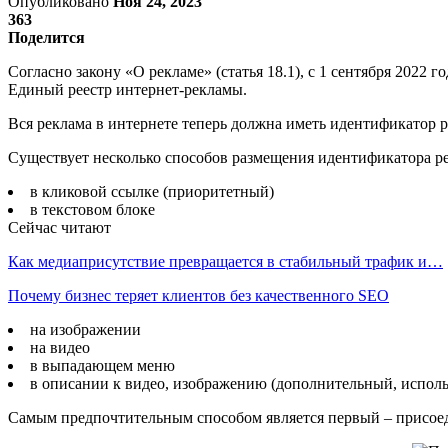
Опубликовано
Ноя 24, 2023
363
Поделится
Согласно закону «О рекламе» (статья 18.1), с 1 сентября 2022
Единый реестр интернет-рекламы.
Вся реклама в интернете теперь должна иметь идентификатор 
Существует несколько способов размещения идентификатора р
в кликовой ссылке (приоритетный)
в текстовом блоке
Сейчас читают
Как медиаприсутствие превращается в стабильный трафик и…
Почему бизнес теряет клиентов без качественного SEO
на изображении
на видео
в выпадающем меню
в описании к видео, изображению (дополнительный, испол
Самым предпочтительным способом является первый – присое