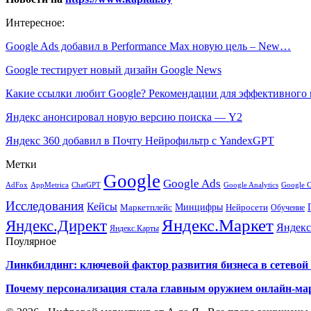
Интересное:
Google Ads добавил в Performance Max новую цель – New…
Google тестирует новый дизайн Google News
Какие ссылки любит Google? Рекомендации для эффективного
Яндекс анонсировал новую версию поиска — Y2
Яндекс 360 добавил в Почту Нейрофильтр с YandexGPT
Метки
Google
Google Ads
AdFox
AppMetrica
ChatGPT
Google 
Google Analytics
Исследования
Кейсы
Минцифры
Нейросети
Маркетплейс
Обучение
Яндекс.Маркет
Яндекс.Директ
Яндекс
Яндекс.Карты
Поулярное
Линкбилдинг: ключевой фактор развития бизнеса в сетевой 
Почему персонализация стала главным оружием онлайн-ма