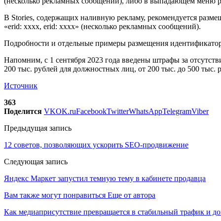
(несколько рекламных сообщений), либо в выпадающем меню 
В Stories, содержащих наливную рекламу, рекомендуется разме
«erid: xxxx, erid: xxxx» (несколько рекламных сообщений).
Подробности и отдельные примеры размещения идентификатора
Напомним, с 1 сентября 2023 года введены штрафы за отсутстви
200 тыс. рублей для должностных лиц, от 200 тыс. до 500 тыс.
Источник
363
Поделится
VK
OK.ru
Facebook
Twitter
WhatsApp
Telegram
Viber
Предыдущая запись
12 советов, позволяющих ускорить SEO-продвижение
Следующая запись
Яндекс Маркет запустил темную тему в кабинете продавца
Вам также могут понравиться
Еще от автора
Как медиаприсутствие превращается в стабильный трафик и до