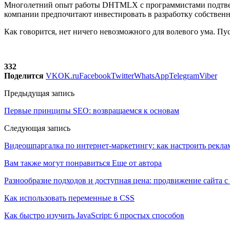
Многолетний опыт работы DHTMLX с программистами подтвержд
компании предпочитают инвестировать в разработку собствен
Как говорится, нет ничего невозможного для волевого ума. П
332
Поделится
VK
OK.ru
Facebook
Twitter
WhatsApp
Telegram
Viber
Предыдущая запись
Первые принципы SEO: возвращаемся к основам
Следующая запись
Видеошпаргалка по интернет-маркетингу: как настроить реклам
Вам также могут понравиться
Еще от автора
Разнообразие подходов и доступная цена: продвижение сайта с
Как использовать переменные в CSS
Как быстро изучить JavaScript: 6 простых способов