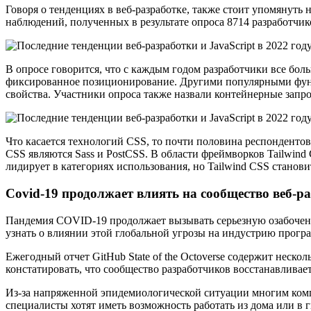
Говоря о тенденциях в веб-разработке, также стоит упомянуть
наблюдений, полученных в результате опроса 8714 разработчик
В опросе говорится, что с каждым годом разработчики все бол
фиксированное позиционирование. Другими популярными функци
свойства. Участники опроса также назвали контейнерные запро
Что касается технологий CSS, то почти половина респонденто
CSS являются Sass и PostCSS. В области фреймворков Tailwind
лидирует в категориях использования, но Tailwind CSS станов
Covid-19 продолжает влиять на сообщество веб-р
Пандемия COVID-19 продолжает вызывать серьезную озабоченно
узнать о влиянии этой глобальной угрозы на индустрию прогр
Ежегодный отчет GitHub State of the Octoverse содержит неск
констатировать, что сообщество разработчиков восстанавлива
Из-за напряженной эпидемиологической ситуации многим компа
специалисты хотят иметь возможность работать из дома или в 