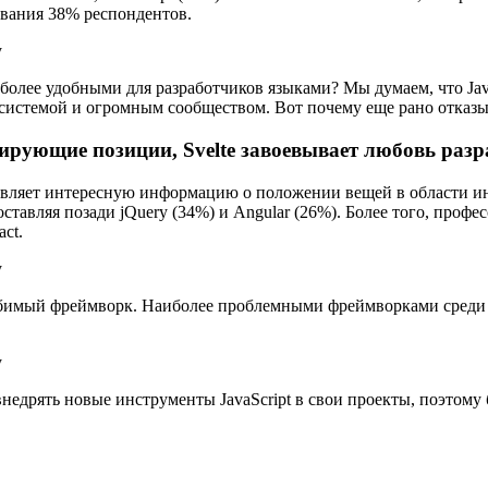
ования 38% респондентов.
 более удобными для разработчиков языками? Мы думаем, что Ja
истемой и огромным сообществом. Вот почему еще рано отказыва
дирующие позиции, Svelte завоевывает любовь раз
ставляет интересную информацию о положении вещей в области и
ставляя позади jQuery (34%) и Angular (26%). Более того, проф
ct.
юбимый фреймворк. Наиболее проблемными фреймворками среди ре
недрять новые инструменты JavaScript в свои проекты, поэтому 