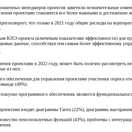
 опрошенных менеджеров проектов заметили незначительные изме
ления проектами становятся все более важными в достижении 
рогнозирует, что только в 2021 году общие расходы на корпорат
.
ьным KПЭ проекта (ключевым показателям эффективности) для 
димые данные, способствуя тем самым более эффективному упр
вления проектами в 2022 году, может быть полезно рассмотреть 
ые из них:
о обеспечения для управления проектами участники опроса от
оманде (49%).
окупке программного обеспечения, являются функциональность 
проектами входят диаграммы Ганта (22%), диаграммы выгорания
ожество неиспользуемых функций (43%), проблемы с интеграцие
чения.