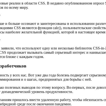
 новые реалии в области CSS. В недавно опубликованном опросе 
ов по всему миру.
ьше и больше осознают и заинтересованы в использовании разли
ями CSS являются функция calc(), пользовательские свойства 
сы наиболее желательной функцией, которой в настоящее время 
в заявили, что используют одну или несколько библиотек CSS-i
 CSS продолжает вызывать самый серьезный интерес и наивысшее
ится ближе с каждым годом.
азработчиков
сть у всех нас. Вот уже два года болезнь подвергает серьезн
аммирования и о шагах, предпринятых для борьбы с ней.
олько полезных выводов по этому вопросу. Во-первых, после дов
ет допандемический уровень продуктивности.
ниям пришлось ввести удаленную работу, чтобы обезопасить св
гибридной среде после окончания пандемии.