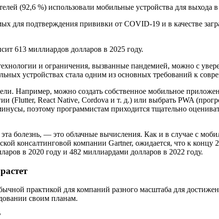
лей (92,6 %) использовали мобильные устройства для выхода в
ых для подтверждения прививки от COVID-19 и в качестве загран
ит 613 миллиардов долларов в 2025 году.
хнологии и ограничения, вызванные пандемией, можно с уверен
ильных устройствах стала одним из основных требований к сов
цели. Например, можно создать собственное мобильное приложен
Flutter, React Native, Cordova и т. д.) или выбрать PWA (прог
инусы, поэтому программистам приходится тщательно оценивать
та болезнь, — это облачные вычисления. Как и в случае с мобил
ской консалтинговой компании Gartner, ожидается, что к концу 
аров в 2020 году и 482 миллиардами долларов в 2022 году.
растет
бычной практикой для компаний разного масштаба для достижен
довании своим планам.