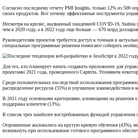
Согласно последнему отчету PMI Insights, только 12% из 500
своих продуктов. Вот почему эффективные инструменты управ
Несмотря на кризис, вызванный пандемией COVID-19, Statista п
чем в 2020 году, а в 2022 году еще больше — 670 млрд долларов
Руководителям проектов требуется доступ к точным и актуал
специальные программные решения помогают собирать необхо
Для тех, кто планирует начать создавать приложение для упра
проектами 2021 года, проведенного Capterra. Упомянем некотор
Среди положительных последствий использования программног
распределение ресурсов (55%) и улучшение взаимодействия в к
В 2021 году основными критериями, влияющими на решения о п
поддержка клиентов (13%).
В список трех наиболее востребованных функций управления 
Опрошенные жаловались на крутую кривую обучения (43%), мн
возникнуть при использовании готового программного обеспе