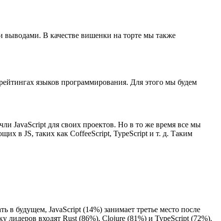
 выводами. В качестве вишенки на торте мы также
 рейтингах языков программирования. Для этого мы будем
и JavaScript для своих проектов. Но в то же время все мы
 в JS, таких как CoffeeScript, TypeScript и т. д. Таким
 в будущем, JavaScript (14%) занимает третье место после
у лидеров входят Rust (86%), Clojure (81%) и TypeScript (72%).