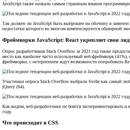
JavaScript также назвали самым страшным языком программир
Так должен ли JavaScript быть выброшен на обочину и заменен
недостатки которого во многом компенсируются обширной экос
Фреймворки JavaScript: React укрепляет свои ли
Опрос разработчиков Stack Overflow за 2021 год также предо
место как наиболее часто используемый веб-фреймворк (41%), о
фреймворки, с нетерпением ждут возможности попробовать Rea
Участники опроса Stack Overflow выбрали Svelte как самый л
jQuery (64).
Как видим, веб-разработчики не боятся экспериментировать и в
году.
Что происходит в CSS