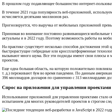
В прошлом году подавляющее большинство интернет-пользовате
В течение 2021 года популярность веб-приложений, используем
исчисляется десятками миллионов раз.
Прогнозируется, что выручка от мобильных приложений превыс
Принимая во внимание постоянно развивающиеся мобильные те
актуальны и в 2022 году. Поэтому возможность работы на моб
На практике существует несколько способов достижения этой 
быстрорастущие гибридные или кроссплатформенные технологии (
вызывают много шума. Все эти подходы имеют свои плюсы и м
проектов.
Еще одна большая область, на которую положительно повлияла э
т. д.) переживают бум во время пандемии. По данным американ
396 миллиардов долларов по сравнению с 313 миллиардами долл
Спрос на приложения для управления проектами 
Использование приложений для управления проектами стало о
испытанием для многих руководителей проектов в строгом сле