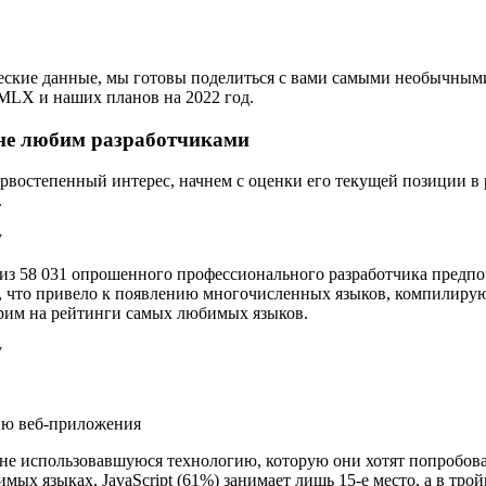
еские данные, мы готовы поделиться с вами самыми необычными
MLX и наших планов на 2022 год.
о не любим разработчиками
ервостепенный интерес, начнем с оценки его текущей позиции в
.
из 58 031 опрошенного профессионального разработчика предпочл
х, что привело к появлению многочисленных языков, компилирующих
отрим на рейтинги самых любимых языков.
нию веб-приложения
не использовавшуюся технологию, которую они хотят попробовать
мых языках, JavaScript (61%) занимает лишь 15-е место, а в тройк