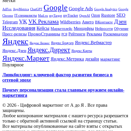
Метки
Google
Google Ads
AdFox
AppMetrica
ChatGPT
Google
Google Analytics
SEO
Rustore
Ozon
IT-специалисты
myTracker
Chrome
myTarget
OpenAI
Mail.ru
VK Реклама
Дзен
VK
Авито
Telegram
Wildberries
ВКонтакте
Исследования
Кейсы
Минцифры
Нейросети
Маркетплейс
Обучение
Реклама
ПромоСтраницы
Роскомнадзор
Пресс-релизы
Рейтинги
РСЯ
Яндекс
Яндекс.Вебмастер
Яндекс.Браузер
Яндекс.Бизнес
Яндекс.Директ
Яндекс.Дзен
Яндекс.Карты
Яндекс.Маркет
Яндекс.Метрика
дизайн
маркетинг
Поулярное
Линкбилдинг: ключевой фактор развития бизнеса в
сетевой эпохе
Почему персонализация стала главным оружием онлайн-
маркетинга
© 2026 - Цифровой маркетинг от А до Я . Все права
защищены.
Любое копирование материалов с нашего ресурса разрешается
только с обратной активной ссылкой на страницу статьи.
Все материалы опубликованные на сайте взяты с открытых