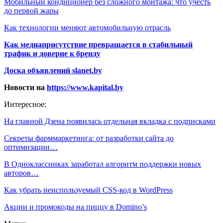
Мобильный кондиционер без сложного монтажа: что учесть
до первой жары
Как технологии меняют автомобильную отрасль
Как медиаприсутствие превращается в стабильный
трафик и доверие к бренду
Доска объявлений slanet.by
Новости на
https://www.kapital.by
Интересное:
На главной Дзена появилась отдельная вкладка с подписками
Секреты фарммаркетинга: от разработки сайта до
оптимизации…
В Одноклассниках заработал алгоритм поддержки новых
авторов…
Как убрать неиспользуемый CSS-код в WordPress
Акции и промокоды на пиццу в Domino’s