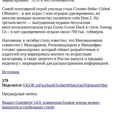
зафиксировано 33 078 963 пользователя.
Самой популярной игрой уикэнда стала Counter-Strike: Global
Offensive – в нее играл 1 млн игроков одновременно, не
многим меньшее количество посвятило себя Dota 2. На
третьем месте — выпущенная недавно бесплатная
многопользовательская игра Goose Goose Duck в стиле Among
Us – в нее одновременно играли около 700 тыс. геймеров.
Напомним, в октябре стало известно, что Минэкономики
совместно с Минздравом, Роскомнадзором и Минцифры
готовят законопроект, который обяжет разработчиков и
издателей игр маркировать контент по возрастным
категориям, а также запретит в России выпуск и продажу
видеоигр с запрещенной для распространения информацией.
Источник
379
Поделится
VK
OK.ru
Facebook
Twitter
WhatsApp
Telegram
Viber
Предыдущая запись
Вышел Gutenberg 14.9: изменения блоков теперь можно
выносить в глобальные стили