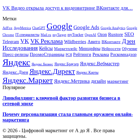
VK Видео открыла доступ к видеовитрине ВКонтакте для…
Метки
Google
Google Ads
AdFox
AppMetrica
ChatGPT
Google
Google Analytics
SEO
Rustore
Ozon
IT-специалисты
myTracker
Chrome
myTarget
OpenAI
Mail.ru
VK Реклама
Дзен
VK
Авито
Telegram
Wildberries
ВКонтакте
Исследования
Кейсы
Минцифры
Нейросети
Маркетплейс
Обучение
Реклама
ПромоСтраницы
Роскомнадзор
Пресс-релизы
Рейтинги
РСЯ
Яндекс
Яндекс.Вебмастер
Яндекс.Браузер
Яндекс.Бизнес
Яндекс.Директ
Яндекс.Дзен
Яндекс.Карты
Яндекс.Маркет
Яндекс.Метрика
дизайн
маркетинг
Поулярное
Линкбилдинг: ключевой фактор развития бизнеса в
сетевой эпохе
Почему персонализация стала главным оружием онлайн-
маркетинга
© 2026 - Цифровой маркетинг от А до Я . Все права
защищены.