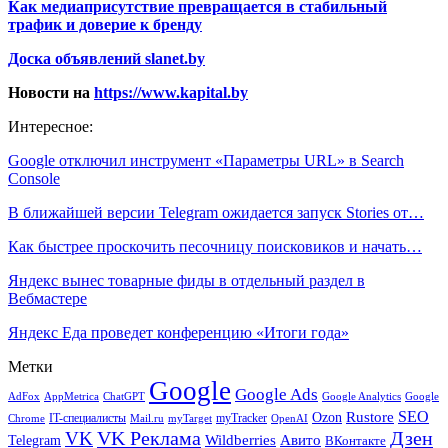
Как медиаприсутствие превращается в стабильный
трафик и доверие к бренду
Доска объявлений slanet.by
Новости на
https://www.kapital.by
Интересное:
Google отключил инструмент «Параметры URL» в Search
Console
В ближайшей версии Telegram ожидается запуск Stories от…
Как быстрее проскочить песочницу поисковиков и начать…
Яндекс вынес товарные фиды в отдельный раздел в
Вебмастере
Яндекс Еда проведет конференцию «Итоги года»
Метки
Google
Google Ads
AdFox
AppMetrica
ChatGPT
Google
Google Analytics
SEO
Rustore
Ozon
IT-специалисты
myTracker
Chrome
myTarget
OpenAI
Mail.ru
VK Реклама
Дзен
VK
Авито
Telegram
Wildberries
ВКонтакте