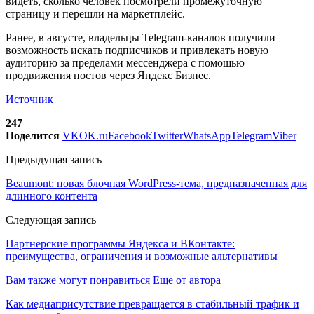
видеть, сколько человек посмотрели промежуточную
страницу и перешли на маркетплейс.
Ранее, в августе, владельцы Telegram-каналов получили
возможность искать подписчиков и привлекать новую
аудиторию за пределами мессенджера с помощью
продвижения постов через Яндекс Бизнес.
Источник
247
Поделится
VK
OK.ru
Facebook
Twitter
WhatsApp
Telegram
Viber
Предыдущая запись
Beaumont: новая блочная WordPress-тема, предназначенная для
длинного контента
Следующая запись
Партнерские программы Яндекса и ВКонтакте:
преимущества, ограничения и возможные альтернативы
Вам также могут понравиться
Еще от автора
Как медиаприсутствие превращается в стабильный трафик и