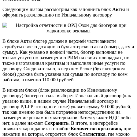
Следующим шагом рассмотрим как заполнить блок
Акты
и
оформить разаллокацию по Изначальному договору.
В блоке Акты блогер должен в верхней части занести
атрибуты своего доходного бухгалтерского акта (номер, дату и
сумму). Как указано в водной части, блогер выполнял не
только услуги по размещению РИМ на своих площадках, но
также изготавливал креативы и выполнял иные услуги по
договору. Следовательно, в верхнем блоке (бухгалтерском
блоке) должна быть указана вся сумма по договору по всем
работам, а именно 110 000 рублей.
В нижнем блоке (блок разаллокации по Изначальному
договору) блогер сначала выберет Изначальный договор (как
указано выше, в нашем случае Изначальный договор и
договор РД-РР это одно и тоже) укажет сумму 90 000 рублей,
так как именно она была потрачена непосредственно на
размещение рекламных материалов. Затем укажет НДС либо
нет, а далее нажмет
Сохранить
. В итоге, в интерфейсе
появится карандашик в столбце
Количество креативов,
при
нажатии на которы, откроется блок
Статистика
, где можно