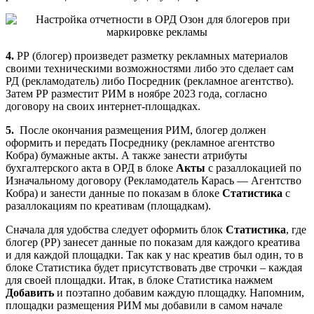
4.
РР (блогер) произведет разметку рекламных материалов
своими техническими возможностями либо это сделает сам
РД (рекламодатель) либо Посредник (рекламное агентство).
Затем РР разместит РИМ в ноябре 2023 года, согласно
договору на своих интернет-площадках.
5.
После окончания размещения РИМ, блогер должен
оформить и передать Посреднику (рекламное агентство
Кобра) бумажные акты. А также занести атрибуты
бухгалтерского акта в ОРД в блоке
Акты
с разаллокацией по
Изначальному договору (Рекламодатель Карась — Агентство
Кобра) и занести данные по показам в блоке
Статистика
с
разаллокациям по креативам (площадкам).
Сначала для удобства следует оформить блок
Статистика
, где
блогер (РР) занесет данные по показам для каждого креатива
и для каждой площадки. Так как у нас креатив был один, то в
блоке Статистика будет присутствовать две строчки – каждая
для своей площадки. Итак, в блоке Статистика нажмем
Добавить
и поэтапно добавим каждую площадку. Напомним,
площадки размещения РИМ мы добавили в самом начале