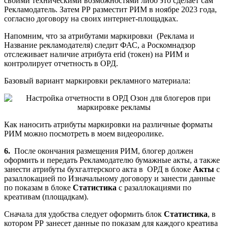
своими техническими возможностями либо это сделает сам
Рекламодатель. Затем РР разместит РИМ в ноябре 2023 года,
согласно договору на своих интернет-площадках.
Напомним, что за атрибутами маркировки (Реклама и
Название рекламодателя) следит ФАС, а Роскомнадзор
отслеживает наличие атрибута erid (токен) на РИМ и
контролирует отчетность в ОРД.
Базовый вариант маркировки рекламного материала:
Как наносить атрибуты маркировки на различные форматы
РИМ можно посмотреть в моем видеоролике.
6.
После окончания размещения РИМ, блогер должен
оформить и передать Рекламодателю бумажные акты, а также
занести атрибуты бухгалтерского акта в ОРД в блоке
Акты
с
разаллокацией по Изначальному договору и занести данные
по показам в блоке
Статистика
с разаллокациями по
креативам (площадкам).
Сначала для удобства следует оформить блок
Статистика
, в
котором РР занесет данные по показам для каждого креатива