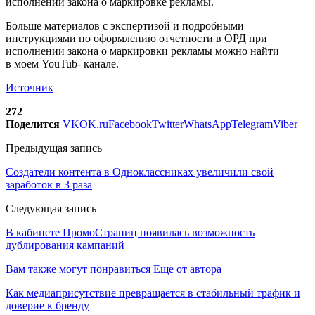
исполнении закона о маркировке рекламы.
Больше материалов с экспертизой и подробными
инструкциями по оформлению отчетности в ОРД при
исполнении закона о маркировки рекламы можно найти
в моем YouTub- канале.
Источник
272
Поделится
VK
OK.ru
Facebook
Twitter
WhatsApp
Telegram
Viber
Предыдущая запись
Создатели контента в Одноклассниках увеличили свой
заработок в 3 раза
Следующая запись
В кабинете ПромоСтраниц появилась возможность
дублирования кампаний
Вам также могут понравиться
Еще от автора
Как медиаприсутствие превращается в стабильный трафик и
доверие к бренду