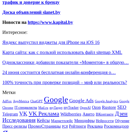
трафик и доверие к бренду
Доска объявлений slanet.by
Новости на
https://www.kapital.by
Интересное:
Яндекс выпустил виджеты для iPhone на iOS 16
Карта сайта: как с пользой использовать файл sitemap XML
Одноклассники добавили показатели «Моментов» в общую…
24 июня состоится бесплатная онлайн-конференция о…
100% точность при проверке позиций – миф или реальность?
Метки
Google
Google Ads
AdFox
AppMetrica
ChatGPT
Google
Google Analytics
SEO
Rustore
Ozon
IT-специалисты
myTracker
Chrome
myTarget
OpenAI
Mail.ru
VK Реклама
Дзен
VK
Авито
Telegram
Wildberries
ВКонтакте
Исследования
Кейсы
Минцифры
Нейросети
Маркетплейс
Обучение
Реклама
ПромоСтраницы
Роскомнадзор
Пресс-релизы
Рейтинги
РСЯ