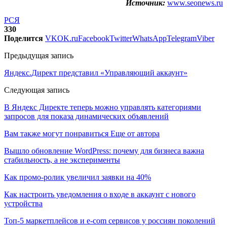
Источник:
www.seonews.ru
РСЯ
330
Поделится
VK
OK.ru
Facebook
Twitter
WhatsApp
Telegram
Viber
Предыдущая запись
Яндекс.Директ представил «Управляющий аккаунт»
Следующая запись
В Яндекс Директе теперь можно управлять категориями
запросов для показа динамических объявлений
Вам также могут понравиться
Еще от автора
Вышло обновление WordPress: почему для бизнеса важна
стабильность, а не эксперименты
Как промо-ролик увеличил заявки на 40%
Как настроить уведомления о входе в аккаунт с нового
устройства
Топ-5 маркетплейсов и e-com сервисов у россиян поколений