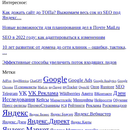
Интересное:
Как дожать сайт до ТОПа? Выжимаем весь сок из SEO под
Яндекс…
Новые возможности для планирования дел в Почте Mail.ru
SEO в 2022 году: как адаптироваться к изменениям
10 лет развития: от домена до сети клиник – ошибки, тактика,
…
Эффективные способы увеличить поток входящих лидов
Метки
Google
Google Ads
AdFox
AppMetrica
ChatGPT
Google
Google Analytics
SEO
Rustore
Ozon
IT-специалисты
myTracker
Chrome
myTarget
OpenAI
Mail.ru
VK Реклама
Дзен
VK
Авито
Telegram
Wildberries
ВКонтакте
Исследования
Кейсы
Минцифры
Нейросети
Маркетплейс
Обучение
Реклама
ПромоСтраницы
Роскомнадзор
Пресс-релизы
Рейтинги
РСЯ
Яндекс
Яндекс.Вебмастер
Яндекс.Браузер
Яндекс.Бизнес
Яндекс.Директ
Яндекс.Дзен
Яндекс.Карты
Яндекс.Маркет