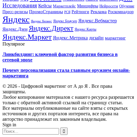
Исследования
Кейсы
Минцифры
Нейросети
Маркетплейс
Обучение
Реклама
ПромоСтраницы
Роскомнадзор
Пресс-релизы
Рейтинги
РСЯ
Яндекс
Яндекс.Вебмастер
Яндекс.Браузер
Яндекс.Бизнес
Яндекс.Директ
Яндекс.Дзен
Яндекс.Карты
Яндекс.Маркет
Яндекс.Метрика
дизайн
маркетинг
Поулярное
Линкбилдинг: ключевой фактор развития бизнеса в
сетевой эпохе
Почему персонализация стала главным оружием онлайн-
маркетинга
© 2026 - Цифровой маркетинг от А до Я . Все права
защищены.
Любое копирование материалов с нашего ресурса разрешается
только с обратной активной ссылкой на страницу статьи.
Все материалы опубликованные на сайте взяты с открытых
источников и других порталов интернета, все права на
авторство принадлежат их законным владельцам.
Sign in