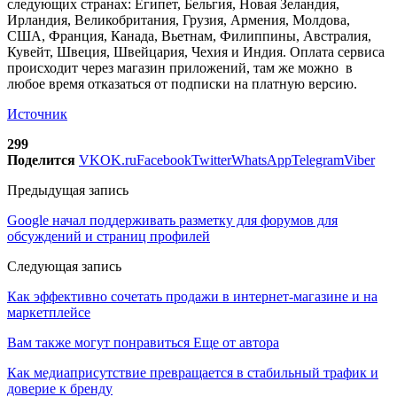
следующих странах: Египет, Бельгия, Новая Зеландия,
Ирландия, Великобритания, Грузия, Армения, Молдова,
США, Франция, Канада, Вьетнам, Филиппины, Австралия,
Кувейт, Швеция, Швейцария, Чехия и Индия. Оплата сервиса
происходит через магазин приложений, там же можно в
любое время отказаться от подписки на платную версию.
Источник
299
Поделится
VK
OK.ru
Facebook
Twitter
WhatsApp
Telegram
Viber
Предыдущая запись
Google начал поддерживать разметку для форумов для
обсуждений и страниц профилей
Следующая запись
Как эффективно сочетать продажи в интернет-магазине и на
маркетплейсе
Вам также могут понравиться
Еще от автора
Как медиаприсутствие превращается в стабильный трафик и
доверие к бренду