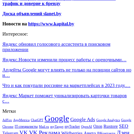
трафик и доверие к бренду
Доска объявлений slanet.by
Новости на
https://www.kapital.by
Интересное:
Яндекс обновил голосового ассистента в поисковом
приложении
Яндекс.Новости изменили процесс работы с оценочными…
Апдейты Google могут влиять не только на позиции сайтов но
и…
Что и как покупали россияне на маркетплейсах в 2023 году.…
Яндекс Маркет поможет уникализировать карточки товаров
с…
Метки
Google
Google Ads
AdFox
AppMetrica
ChatGPT
Google
Google Analytics
SEO
Rustore
Ozon
IT-специалисты
myTracker
Chrome
myTarget
OpenAI
Mail.ru
VK Реклама
Дзен
VK
Авито
Telegram
Wildberries
ВКонтакте