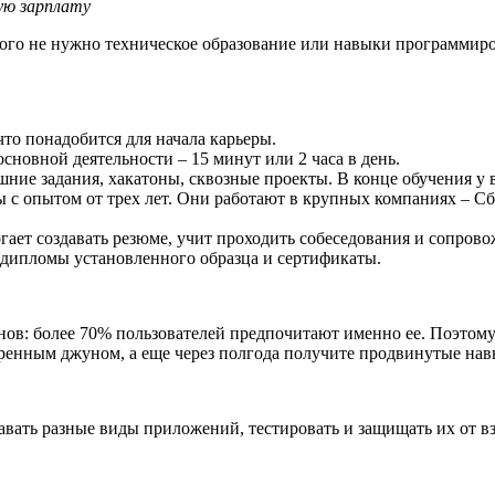
ую зарплату
ого не нужно техническое образование или навыки программиро
что понадобится для начала карьеры.
сновной деятельности – 15 минут или 2 часа в день.
шние задания, хакатоны, сквозные проекты. В конце обучения у 
 опытом от трех лет. Они работают в крупных компаниях – Сбер
гает создавать резюме, учит проходить собеседования и сопрово
 дипломы установленного образца и сертификаты.
нов: более 70% пользователей предпочитают именно ее. Поэтому
веренным джуном, а еще через полгода получите продвинутые на
здавать разные виды приложений, тестировать и защищать их от в