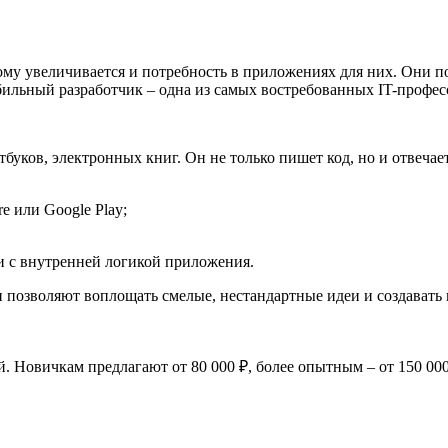
ому увеличивается и потребность в приложениях для них. Они п
льный разработчик – одна из самых востребованных IT-професси
буков, электронных книг. Он не только пишет код, но и отвечает
e или Google Play;
и с внутренней логикой приложения.
ни позволяют воплощать смелые, нестандартные идеи и создавать
. Новичкам предлагают от 80 000 ₽, более опытным – от 150 000