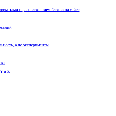
орматами и расположением блоков на сайте
ований
льность, а не эксперименты
тва
 Y и Z