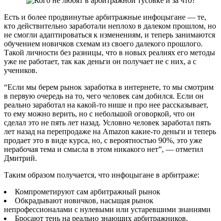
Есть и более продвинутые арбитражные инфоцыгане — те,
кто действительно заработали неплохо в далеком прошлом, но
не смогли адаптироваться к изменениям, и теперь занимаются
обучением новичков схемам из своего далекого прошлого.
Такой личности без разницы, что в новых реалиях его методы
уже не работает, так как деньги он получает не с них, а с
учеников.
“Если мы берем рынок заработка в интернете, то мы смотрим
в первую очередь на то, чего человек сам добился. Если он
реально заработал на какой-то нише и про нее рассказывает,
то ему можно верить, но с небольшой оговоркой, что он
сделал это не пять лет назад. Условно человек заработал пять
лет назад на перепродаже на Amazon какие-то деньги и теперь
продает это в виде курса, но, с вероятностью 90%, это уже
нерабочая тема и смысла в этом никакого нет”, — отметил
Дмитрий.
Таким образом получается, что инфоцыгане в арбитраже:
Компрометируют сам арбитражный рынок
Обкрадывают новичков, насыщая рынок
непрофессионалами с нулевыми или устаревшими знаниями
Бросают тень на реально знающих арбитражников,