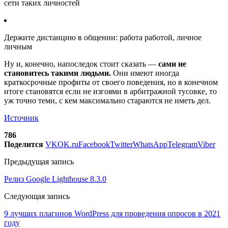
сети таких личностей
Держите дистанцию в общении: работа работой, личное
личным
Ну и, конечно, напоследок стоит сказать —
сами не
становитесь такими людьми.
Они имеют иногда
краткосрочные профиты от своего поведения, но в конечном
итоге становятся если не изгоями в арбитражной тусовке, то
уж точно теми, с кем максимально стараются не иметь дел.
Источник
786
Поделится
VK
OK.ru
Facebook
Twitter
WhatsApp
Telegram
Viber
Предыдущая запись
Релиз Google Lighthouse 8.3.0
Следующая запись
9 лучших плагинов WordPress для проведения опросов в 2021
году