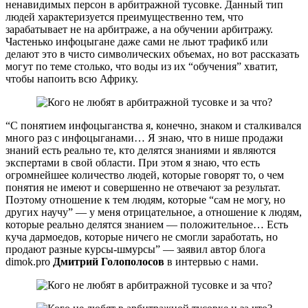
ненавидимых персон в арбитражной тусовке. Данный тип
людей характеризуется преимущественно тем, что
зарабатывает не на арбитраже, а на обучении арбитражу.
Частенько инфоцыгане даже сами не льют трафикб или
делают это в чисто символических объемах, но вот рассказать
могут по теме столько, что воды из их “обучения” хватит,
чтобы напоить всю Африку.
“С понятием инфоцыганства я, конечно, знаком и сталкивался
много раз с инфоцыганами… Я знаю, что в нише продажи
знаний есть реально те, кто делятся знаниями и являются
экспертами в свой области. При этом я знаю, что есть
огромнейшее количество людей, которые говорят то, о чем
понятия не имеют и совершенно не отвечают за результат.
Поэтому отношение к тем людям, которые “сам не могу, но
других научу” — у меня отрицательное, а отношение к людям,
которые реально делятся знанием — положительное… Есть
куча дармоедов, которые ничего не смогли заработать, но
продают разные курсы-шмурсы” — заявил автор блога
dimok.pro
Дмитрий Голополосов
в интервью с нами.