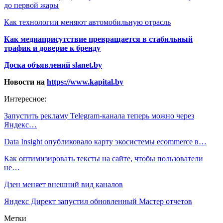
до первой жары
Как технологии меняют автомобильную отрасль
Как медиаприсутствие превращается в стабильный
трафик и доверие к бренду
Доска объявлений slanet.by
Новости на
https://www.kapital.by
Интересное:
Запустить рекламу Telegram-канала теперь можно через
Яндекс…
Data Insight опубликовало карту экосистемы ecommerce в…
Как оптимизировать тексты на сайте, чтобы пользователи
не…
Дзен меняет внешний вид каналов
Яндекс Директ запустил обновленный Мастер отчетов
Метки