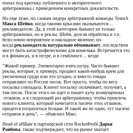
попал под критику публичного и авторитетного
арбитражника с приведением конкретных доказательств.
Но еще хуже, по словам лидера арбитражной команды TeamA
Макса Шейко
, когда такими крысами оказываются…
рекламодатели. Да, в этой категории бывают не только
арбитражники, но и реклы. Шейв, долгая обработка и т.п.
безусловно неприятное и накладное явление, но
когда
рекламодатель натурально обманывает
, последствия
могут быть катастрофическими для кошелька. Встречается это
и в финансах, и в нутре, и в гемблинге… везде.
“Живой пример. Элементарно взять нутру. Часто бывают
реклы, которые, к примеру, продают какой-нибудь крем для
увеличения груди или что угодно, и вместо товара
отправляют по России песок. Вот просто, чтобы по весу
посылка совпадала. Клиент посылку оплачивает, получает, а
там песок. После этого он идет и пишет кучу возмущенных
отзывов, и в следующий раз арбитражнику, чтобы привлечь
нового клиента, который начитается тысячи этих отзывов,
придется потратиться больше. И такой же не один, тут тысячи
отправок в день”, — объяснил Макс.
Head of affiliate в партнерской сети RocketProfit
Дарья
Раибова
, также подтверждает, что на рынке хватает