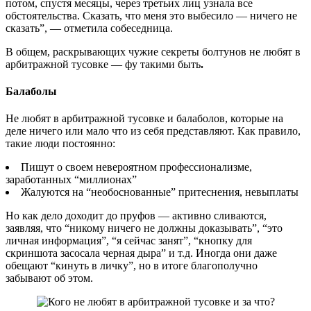
потом, спустя месяцы, через третьих лиц узнала все
обстоятельства. Сказать, что меня это выбесило — ничего не
сказать”, — отметила собеседница.
В общем, раскрывающих чужие секреты болтунов не любят в
арбитражной тусовке — фу такими быть
.
Балаболы
Не любят в арбитражной тусовке и балаболов, которые на
деле ничего или мало что из себя представляют. Как правило,
такие люди постоянно:
Пишут о своем невероятном профессионализме,
заработанных “миллионах”
Жалуются на “необоснованные” притеснения, невыплаты
Но как дело доходит до пруфов — активно сливаются,
заявляя, что “никому ничего не должны доказывать”, “это
личная информация”, “я сейчас занят”, “кнопку для
скриншота засосала черная дыра” и т.д. Иногда они даже
обещают “кинуть в личку”, но в итоге благополучно
забывают об этом.