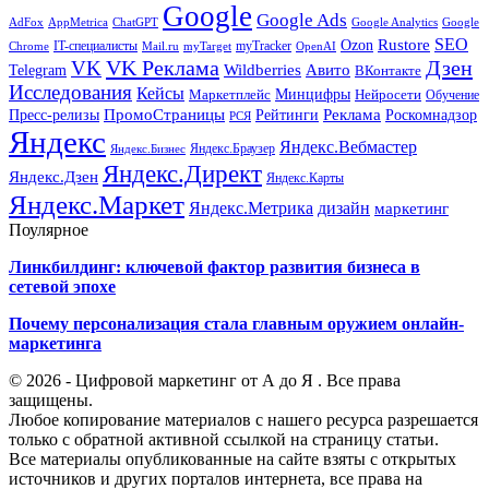
Google
Google Ads
AdFox
AppMetrica
ChatGPT
Google
Google Analytics
SEO
Rustore
Ozon
IT-специалисты
myTracker
Chrome
myTarget
OpenAI
Mail.ru
VK Реклама
Дзен
VK
Авито
Telegram
Wildberries
ВКонтакте
Исследования
Кейсы
Минцифры
Нейросети
Маркетплейс
Обучение
Реклама
ПромоСтраницы
Роскомнадзор
Пресс-релизы
Рейтинги
РСЯ
Яндекс
Яндекс.Вебмастер
Яндекс.Браузер
Яндекс.Бизнес
Яндекс.Директ
Яндекс.Дзен
Яндекс.Карты
Яндекс.Маркет
Яндекс.Метрика
дизайн
маркетинг
Поулярное
Линкбилдинг: ключевой фактор развития бизнеса в
сетевой эпохе
Почему персонализация стала главным оружием онлайн-
маркетинга
© 2026 - Цифровой маркетинг от А до Я . Все права
защищены.
Любое копирование материалов с нашего ресурса разрешается
только с обратной активной ссылкой на страницу статьи.
Все материалы опубликованные на сайте взяты с открытых
источников и других порталов интернета, все права на