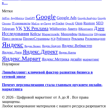
в…
Метки
Google
Google Ads
AdFox
AppMetrica
ChatGPT
Google
Google Analytics
SEO
Rustore
Ozon
IT-специалисты
myTracker
Chrome
myTarget
OpenAI
Mail.ru
VK Реклама
Дзен
VK
Авито
Telegram
Wildberries
ВКонтакте
Исследования
Кейсы
Минцифры
Нейросети
Маркетплейс
Обучение
Реклама
ПромоСтраницы
Роскомнадзор
Пресс-релизы
Рейтинги
РСЯ
Яндекс
Яндекс.Вебмастер
Яндекс.Браузер
Яндекс.Бизнес
Яндекс.Директ
Яндекс.Дзен
Яндекс.Карты
Яндекс.Маркет
Яндекс.Метрика
дизайн
маркетинг
Поулярное
Линкбилдинг: ключевой фактор развития бизнеса в
сетевой эпохе
Почему персонализация стала главным оружием онлайн-
маркетинга
© 2026 - Цифровой маркетинг от А до Я . Все права
защищены.
Любое копирование материалов с нашего ресурса разрешается