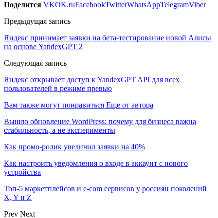
Поделится
VK
OK.ru
Facebook
Twitter
WhatsApp
Telegram
Viber
Предыдущая запись
Яндекс принимает заявки на бета-тестирование новой Алисы
на основе YandexGPT 2
Следующая запись
Яндекс открывает доступ к YandexGPT API для всех
пользователей в режиме превью
Вам также могут понравиться
Еще от автора
Вышло обновление WordPress: почему для бизнеса важна
стабильность, а не эксперименты
Как промо-ролик увеличил заявки на 40%
Как настроить уведомления о входе в аккаунт с нового
устройства
Топ-5 маркетплейсов и e-com сервисов у россиян поколений
X, Y и Z
Prev
Next