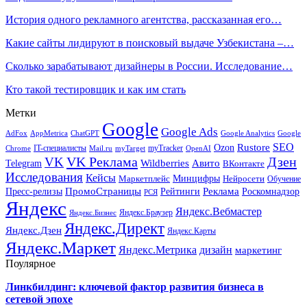
История одного рекламного агентства, рассказанная его…
Какие сайты лидируют в поисковый выдаче Узбекистана –…
Сколько зарабатывают дизайнеры в России. Исследование…
Кто такой тестировщик и как им стать
Метки
Google
Google Ads
AdFox
AppMetrica
ChatGPT
Google
Google Analytics
SEO
Rustore
Ozon
IT-специалисты
myTracker
Chrome
myTarget
OpenAI
Mail.ru
VK Реклама
Дзен
VK
Авито
Telegram
Wildberries
ВКонтакте
Исследования
Кейсы
Минцифры
Нейросети
Маркетплейс
Обучение
Реклама
ПромоСтраницы
Роскомнадзор
Пресс-релизы
Рейтинги
РСЯ
Яндекс
Яндекс.Вебмастер
Яндекс.Браузер
Яндекс.Бизнес
Яндекс.Директ
Яндекс.Дзен
Яндекс.Карты
Яндекс.Маркет
Яндекс.Метрика
дизайн
маркетинг
Поулярное
Линкбилдинг: ключевой фактор развития бизнеса в
сетевой эпохе