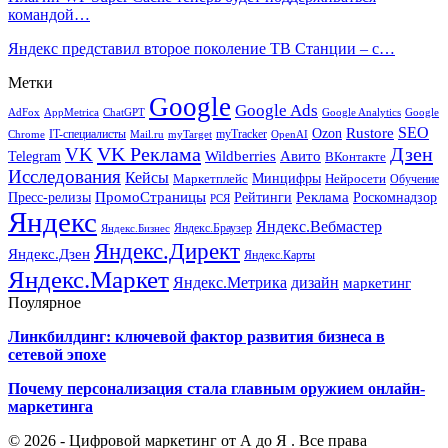
командой…
Яндекс представил второе поколение ТВ Станции – с…
Метки
Google
Google Ads
AdFox
AppMetrica
ChatGPT
Google
Google Analytics
SEO
Rustore
Ozon
IT-специалисты
myTracker
Chrome
myTarget
OpenAI
Mail.ru
VK Реклама
Дзен
VK
Авито
Telegram
Wildberries
ВКонтакте
Исследования
Кейсы
Минцифры
Нейросети
Маркетплейс
Обучение
Реклама
ПромоСтраницы
Роскомнадзор
Пресс-релизы
Рейтинги
РСЯ
Яндекс
Яндекс.Вебмастер
Яндекс.Браузер
Яндекс.Бизнес
Яндекс.Директ
Яндекс.Дзен
Яндекс.Карты
Яндекс.Маркет
Яндекс.Метрика
дизайн
маркетинг
Поулярное
Линкбилдинг: ключевой фактор развития бизнеса в
сетевой эпохе
Почему персонализация стала главным оружием онлайн-
маркетинга
© 2026 - Цифровой маркетинг от А до Я . Все права