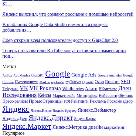
$1…
Яндекс выяснил, что создают россияне с помощью нейросетей
В шаблонах Google Data Studio изменился процесс
добавления…
Сбер открыл всем пользователям доступ к GigaChat 2.0
Теперь пользователи RuTube могут оставлять комментарии
под…
Метки
Google
Google Ads
AdFox
AppMetrica
ChatGPT
Google
Google Analytics
SEO
Rustore
Ozon
IT-специалисты
myTracker
Chrome
myTarget
OpenAI
Mail.ru
VK Реклама
Дзен
VK
Авито
Telegram
Wildberries
ВКонтакте
Исследования
Кейсы
Минцифры
Нейросети
Маркетплейс
Обучение
Реклама
ПромоСтраницы
Роскомнадзор
Пресс-релизы
Рейтинги
РСЯ
Яндекс
Яндекс.Вебмастер
Яндекс.Браузер
Яндекс.Бизнес
Яндекс.Директ
Яндекс.Дзен
Яндекс.Карты
Яндекс.Маркет
Яндекс.Метрика
дизайн
маркетинг
Поулярное