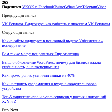
265
Поделится
VK
OK.ru
Facebook
Twitter
WhatsApp
Telegram
Viber
Предыдущая запись
VK Реклама. Видеокурс: как работать с пикселем VK Рекламы
Следующая запись
Какие сайты лидируют в поисковый выдаче Узбекистана –
исследование
Вам также могут понравиться
Еще от автора
Вышло обновление WordPress: почему для бизнеса важна
стабильность, а не эксперименты
Как промо-ролик увеличил заявки на 40%
Как настроить уведомления о входе в аккаунт с нового
устройства
Топ-5 маркетплейсов и e-com сервисов у россиян поколений
X, Y и Z
Prev
Next