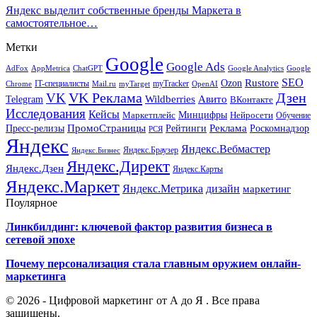
Яндекс выделит собственные бренды Маркета в
самостоятельное…
Метки
Google
Google Ads
AdFox
AppMetrica
ChatGPT
Google
Google Analytics
SEO
Rustore
Ozon
IT-специалисты
myTracker
Chrome
myTarget
OpenAI
Mail.ru
VK Реклама
Дзен
VK
Авито
Telegram
Wildberries
ВКонтакте
Исследования
Кейсы
Минцифры
Нейросети
Маркетплейс
Обучение
Реклама
ПромоСтраницы
Роскомнадзор
Пресс-релизы
Рейтинги
РСЯ
Яндекс
Яндекс.Вебмастер
Яндекс.Браузер
Яндекс.Бизнес
Яндекс.Директ
Яндекс.Дзен
Яндекс.Карты
Яндекс.Маркет
Яндекс.Метрика
дизайн
маркетинг
Поулярное
Линкбилдинг: ключевой фактор развития бизнеса в
сетевой эпохе
Почему персонализация стала главным оружием онлайн-
маркетинга
© 2026 - Цифровой маркетинг от А до Я . Все права
защищены.