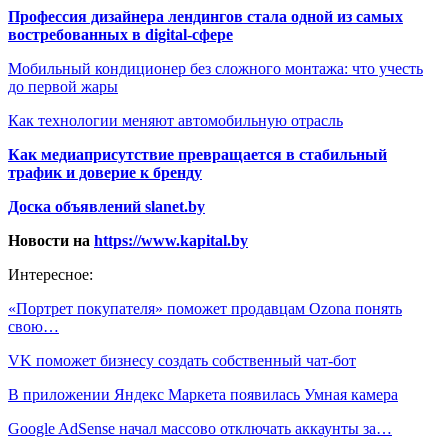
Профессия дизайнера лендингов стала одной из самых
востребованных в digital-сфере
Мобильный кондиционер без сложного монтажа: что учесть
до первой жары
Как технологии меняют автомобильную отрасль
Как медиаприсутствие превращается в стабильный
трафик и доверие к бренду
Доска объявлений slanet.by
Новости на
https://www.kapital.by
Интересное:
«Портрет покупателя» поможет продавцам Ozona понять
свою…
VK поможет бизнесу создать собственный чат-бот
В приложении Яндекс Маркета появилась Умная камера
Google AdSense начал массово отключать аккаунты за…