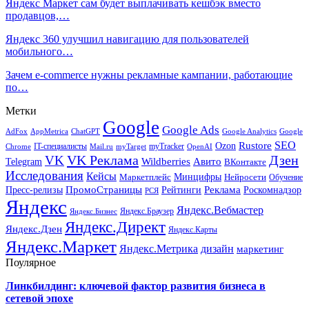
Яндекс Маркет сам будет выплачивать кешбэк вместо
продавцов,…
Яндекс 360 улучшил навигацию для пользователей
мобильного…
Зачем e-commerce нужны рекламные кампании, работающие
по…
Метки
Google
Google Ads
AdFox
AppMetrica
ChatGPT
Google
Google Analytics
SEO
Rustore
Ozon
IT-специалисты
myTracker
Chrome
myTarget
OpenAI
Mail.ru
VK Реклама
Дзен
VK
Авито
Telegram
Wildberries
ВКонтакте
Исследования
Кейсы
Минцифры
Нейросети
Маркетплейс
Обучение
Реклама
ПромоСтраницы
Роскомнадзор
Пресс-релизы
Рейтинги
РСЯ
Яндекс
Яндекс.Вебмастер
Яндекс.Браузер
Яндекс.Бизнес
Яндекс.Директ
Яндекс.Дзен
Яндекс.Карты
Яндекс.Маркет
Яндекс.Метрика
дизайн
маркетинг
Поулярное
Линкбилдинг: ключевой фактор развития бизнеса в
сетевой эпохе