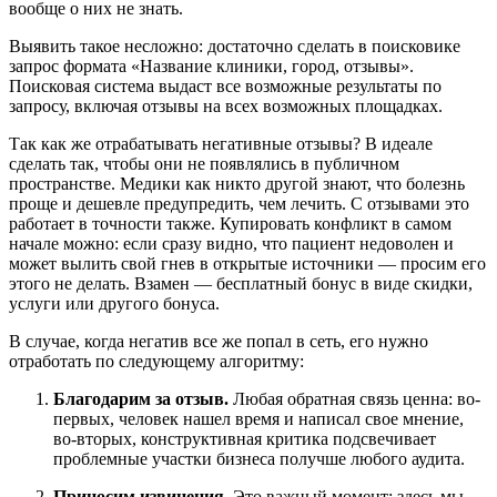
вообще о них не знать.
Выявить такое несложно: достаточно сделать в поисковике
запрос формата «Название клиники, город, отзывы».
Поисковая система выдаст все возможные результаты по
запросу, включая отзывы на всех возможных площадках.
Так как же отрабатывать негативные отзывы? В идеале
сделать так, чтобы они не появлялись в публичном
пространстве. Медики как никто другой знают, что болезнь
проще и дешевле предупредить, чем лечить. С отзывами это
работает в точности также. Купировать конфликт в самом
начале можно: если сразу видно, что пациент недоволен и
может вылить свой гнев в открытые источники — просим его
этого не делать. Взамен — бесплатный бонус в виде скидки,
услуги или другого бонуса.
В случае, когда негатив все же попал в сеть, его нужно
отработать по следующему алгоритму:
Благодарим за отзыв.
Любая обратная связь ценна: во-
первых, человек нашел время и написал свое мнение,
во-вторых, конструктивная критика подсвечивает
проблемные участки бизнеса получше любого аудита.
Приносим извинения.
Это важный момент: здесь мы