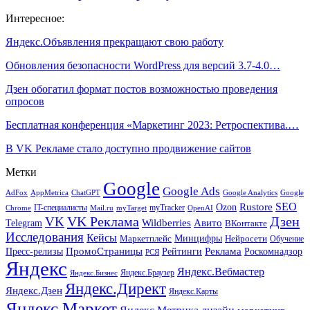
Интересное:
Яндекс.Объявления прекращают свою работу
Обновления безопасности WordPress для версий 3.7-4.0…
Дзен обогатил формат постов возможностью проведения
опросов
Бесплатная конференция «Маркетинг 2023: Ретроспектива.…
В VK Рекламе стало доступно продвижение сайтов
Метки
Google
Google Ads
AdFox
AppMetrica
ChatGPT
Google
Google Analytics
SEO
Rustore
Ozon
IT-специалисты
myTracker
Chrome
myTarget
OpenAI
Mail.ru
VK Реклама
Дзен
VK
Авито
Telegram
Wildberries
ВКонтакте
Исследования
Кейсы
Минцифры
Нейросети
Маркетплейс
Обучение
Реклама
ПромоСтраницы
Роскомнадзор
Пресс-релизы
Рейтинги
РСЯ
Яндекс
Яндекс.Вебмастер
Яндекс.Браузер
Яндекс.Бизнес
Яндекс.Директ
Яндекс.Дзен
Яндекс.Карты
Яндекс.Маркет