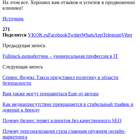
На этом все. Хороших вам отзывов и успехов в продвижении
клиники!
Источник
271
Поделится
VK
OK.ru
Facebook
Twitter
WhatsApp
Telegram
Viber
Предыдущая запись
Fullstack-разработчик – универсальная профессия в IT
Следующая запись
Сервис Яндекс Такси представил политику в области
безопасности
Вам также могут понравиться
Еще от автора
Как медиаприсутствие превращается в стабильный трафик и
доверие к бренду
Почему бизнес теряет клиентов без качественного SEO
Почему персонализация стала главным оружием онлайн-
маркетинга