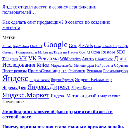
Яндекс открыл доступ к сервису верификации
пользователей…
Как сделать сайт продающим? 8 советов по созданию
контента
Метки
Google
Google Ads
AdFox
AppMetrica
ChatGPT
Google
Google Analytics
SEO
Rustore
Ozon
IT-специалисты
myTracker
Chrome
myTarget
OpenAI
Mail.ru
VK Реклама
Дзен
VK
Авито
Telegram
Wildberries
ВКонтакте
Исследования
Кейсы
Минцифры
Нейросети
Маркетплейс
Обучение
Реклама
ПромоСтраницы
Роскомнадзор
Пресс-релизы
Рейтинги
РСЯ
Яндекс
Яндекс.Вебмастер
Яндекс.Браузер
Яндекс.Бизнес
Яндекс.Директ
Яндекс.Дзен
Яндекс.Карты
Яндекс.Маркет
Яндекс.Метрика
дизайн
маркетинг
Поулярное
Линкбилдинг: ключевой фактор развития бизнеса в
сетевой эпохе
Почему персонализация стала главным оружием онлайн-