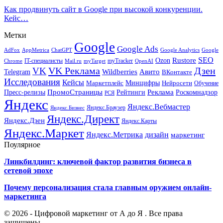
Как продвинуть сайт в Google при высокой конкуренции.
Кейс…
Метки
Google
Google Ads
AdFox
AppMetrica
ChatGPT
Google
Google Analytics
SEO
Rustore
Ozon
IT-специалисты
myTracker
Chrome
myTarget
OpenAI
Mail.ru
VK Реклама
Дзен
VK
Авито
Telegram
Wildberries
ВКонтакте
Исследования
Кейсы
Минцифры
Нейросети
Маркетплейс
Обучение
Реклама
ПромоСтраницы
Роскомнадзор
Пресс-релизы
Рейтинги
РСЯ
Яндекс
Яндекс.Вебмастер
Яндекс.Браузер
Яндекс.Бизнес
Яндекс.Директ
Яндекс.Дзен
Яндекс.Карты
Яндекс.Маркет
Яндекс.Метрика
дизайн
маркетинг
Поулярное
Линкбилдинг: ключевой фактор развития бизнеса в
сетевой эпохе
Почему персонализация стала главным оружием онлайн-
маркетинга
© 2026 - Цифровой маркетинг от А до Я . Все права
защищены.