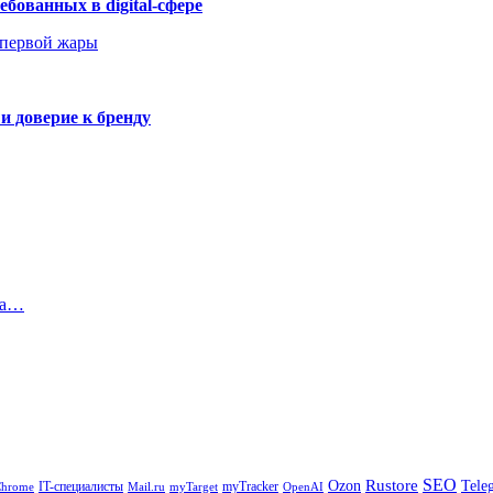
бованных в digital-сфере
 первой жары
и доверие к бренду
да…
SEO
Rustore
Tele
Ozon
IT-специалисты
myTracker
Chrome
myTarget
OpenAI
Mail.ru