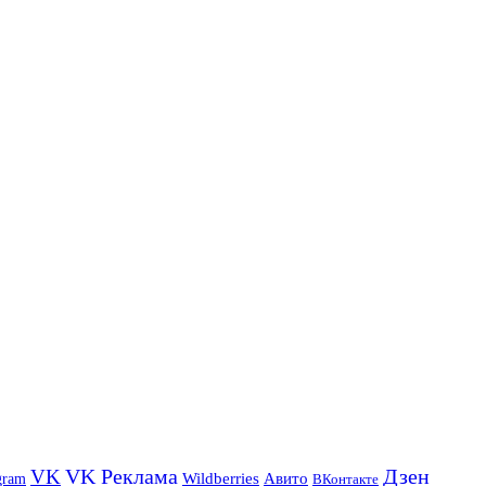
VK Реклама
Дзен
VK
Авито
gram
Wildberries
ВКонтакте