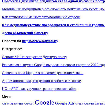
Профессия дизайнера лендингов стала одной из самых востре
Мобильный кондиционер без сложного монтажа: что учесть до
Как технологии меняют автомобильную отрасль
Как медиаприсутствие превращается в стабильный трафик 
Доска объявлений slanet.by
Новости на
https://www.kapital.by
Интересное:
Сервис Mail.ru запускает Детскую почту
Рекламная выручка Google выросла в первом квартале 2022 го
Content is not a king: что на самом деле влияет на…
Apple: инновации, тенденции и забота о технике
UX в SEO: как улучшить ранжирование сайта
Метки
Google
Google Ads
AdFox
AppMetrica
ChatGPT
Google 
Google Analytics