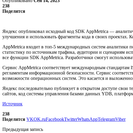
Опубликовано
Сен 14, 2023
238
Поделится
Яндекс опубликовал исходный код SDK AppMetrica — аналитич
улучшения и использовать фрагменты кода в своих проектах. К
AppMetrica входит в топ-5 международных систем аналитики п
статистику по источникам трафика, аудитории и сценариям ис
все функции SDK AppMetrica. Разработчики смогут использова
Сервис AppMetrica соответствует международным стандартам I
регламентам информационной безопасности. Сервис соответств
возможности операционных систем. Это касается и выложенног
Яндекс последовательно публикует в открытом доступе свои т
сайтов, код системы управления базами данных YDB, платформ
Источник
238
Поделится
VK
OK.ru
Facebook
Twitter
WhatsApp
Telegram
Viber
Предыдущая запись