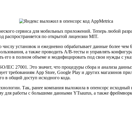
еского сервиса для мобильных приложений. Теперь любой разра
од распространяется по открытой лицензии MIT.
о числу установок и ежедневно обрабатывает данные более чем
пользования, а также проводить A/B-тесты и управлять конфиг
ть его в полном объеме и модифицировать под свои нужды с ука
SO/IEC 27001. Это значит, что процедуры сбора и анализа дан
ует требованиям App Store, Google Play и других магазинов пр
о в общий доступ исходного кода.
ехнологии. Так, ранее компания выложила в опенсорс исходный
у для работы с большими данными YTsaurus, а также фреймворк