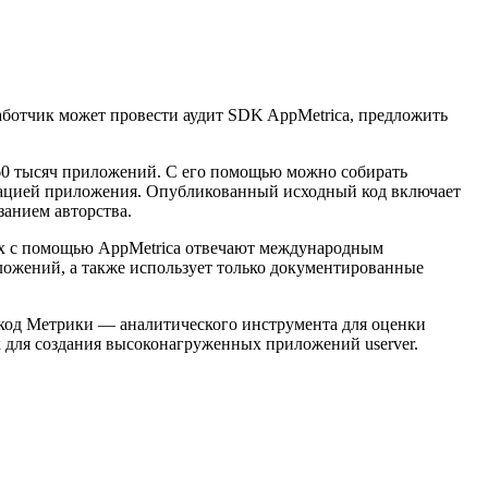
ботчик может провести аудит SDK AppMetrica, предложить
 60 тысяч приложений. С его помощью можно собирать
урацией приложения. Опубликованный исходный код включает
занием авторства.
ных с помощью AppMetrica отвечают международным
иложений, а также использует только документированные
 код Метрики — аналитического инструмента для оценки
 для создания высоконагруженных приложений userver.