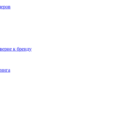
деров
верие к бренду
тинга