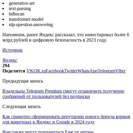
generative-art
text-parsing
hdbscan
transformer-model
nlp-question-answering
Напомним, ранее Яндекс рассказал, что инвестировал более 6
млрд рублей в цифровую безопасность в 2023 году.
Источник
Яндекс
294
Поделится
VK
OK.ru
Facebook
Twitter
WhatsApp
Telegram
Viber
Предыдущая запись
Владельцы Telegram Premium смогут ограничить получение
сообщений от пользователей без подписки
Следующая запись
Как грамотно сформировать репутацию нового бренда кормов
для животных в Яндекс и Google в 2024 году
Вам также могут понравиться
Еще от автора