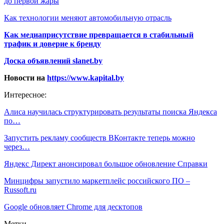
до первой жары
Как технологии меняют автомобильную отрасль
Как медиаприсутствие превращается в стабильный
трафик и доверие к бренду
Доска объявлений slanet.by
Новости на
https://www.kapital.by
Интересное:
Алиса научилась структурировать результаты поиска Яндекса
по…
Запустить рекламу сообществ ВКонтакте теперь можно
через…
Яндекс Директ анонсировал большое обновление Справки
Минцифры запустило маркетплейс российского ПО –
Russoft.ru
Google обновляет Chrome для десктопов
Метки