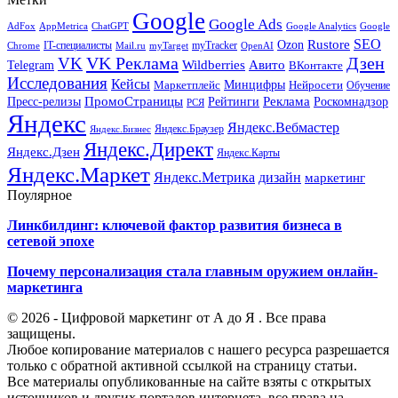
Google
Google Ads
AdFox
AppMetrica
ChatGPT
Google
Google Analytics
SEO
Rustore
Ozon
IT-специалисты
myTracker
Chrome
myTarget
OpenAI
Mail.ru
VK Реклама
Дзен
VK
Авито
Telegram
Wildberries
ВКонтакте
Исследования
Кейсы
Минцифры
Нейросети
Маркетплейс
Обучение
Реклама
ПромоСтраницы
Роскомнадзор
Пресс-релизы
Рейтинги
РСЯ
Яндекс
Яндекс.Вебмастер
Яндекс.Браузер
Яндекс.Бизнес
Яндекс.Директ
Яндекс.Дзен
Яндекс.Карты
Яндекс.Маркет
Яндекс.Метрика
дизайн
маркетинг
Поулярное
Линкбилдинг: ключевой фактор развития бизнеса в
сетевой эпохе
Почему персонализация стала главным оружием онлайн-
маркетинга
© 2026 - Цифровой маркетинг от А до Я . Все права
защищены.
Любое копирование материалов с нашего ресурса разрешается
только с обратной активной ссылкой на страницу статьи.
Все материалы опубликованные на сайте взяты с открытых
источников и других порталов интернета, все права на