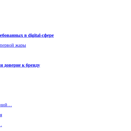
бованных в digital-сфере
 первой жары
и доверие к бренду
жений…
я
…