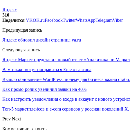
Яндекс
310
Поделится
VK
OK.ru
Facebook
Twitter
WhatsApp
Telegram
Viber
Предыдущая запись
Яндекс обновил дизайн страницы ya.ru
Следующая запись
Яндекс Маркет представил новый отчет «Аналитика по Марке
Вам также могут понравиться
Еще от автора
Вышло обновление WordPress: почему для бизнеса важна стаби
Как промо-ролик увеличил заявки на 40%
Как настроить уведомления о входе в аккаунт с нового устройс
Топ-5 маркетплейсов и e-com сервисов у россиян поколений X,
Prev
Next
Комментарии закрыты.