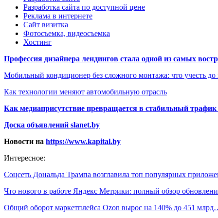
Разработка сайта по доступной цене
Реклама в интернете
Сайт визитка
Фотосъемка, видеосъемка
Хостинг
Профессия дизайнера лендингов стала одной из самых востре
Мобильный кондиционер без сложного монтажа: что учесть до
Как технологии меняют автомобильную отрасль
Как медиаприсутствие превращается в стабильный трафик 
Доска объявлений slanet.by
Новости на
https://www.kapital.by
Интересное:
Соцсеть Дональда Трампа возглавила топ популярных прило
Что нового в работе Яндекс Метрики: полный обзор обновлени
Общий оборот маркетплейса Ozon вырос на 140% до 451 млрд