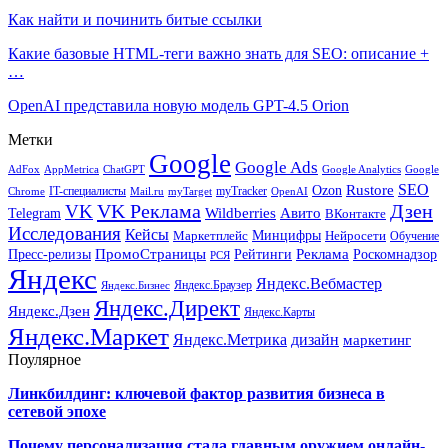
Как найти и починить битые ссылки
Какие базовые HTML-теги важно знать для SEO: описание +
…
OpenAI представила новую модель GPT-4.5 Orion
Метки
Google
Google Ads
AdFox
AppMetrica
ChatGPT
Google
Google Analytics
SEO
Rustore
Ozon
IT-специалисты
myTracker
Chrome
myTarget
OpenAI
Mail.ru
VK Реклама
Дзен
VK
Авито
Telegram
Wildberries
ВКонтакте
Исследования
Кейсы
Минцифры
Нейросети
Маркетплейс
Обучение
Реклама
ПромоСтраницы
Роскомнадзор
Пресс-релизы
Рейтинги
РСЯ
Яндекс
Яндекс.Вебмастер
Яндекс.Браузер
Яндекс.Бизнес
Яндекс.Директ
Яндекс.Дзен
Яндекс.Карты
Яндекс.Маркет
Яндекс.Метрика
дизайн
маркетинг
Поулярное
Линкбилдинг: ключевой фактор развития бизнеса в
сетевой эпохе
Почему персонализация стала главным оружием онлайн-