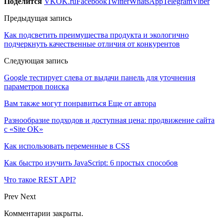
Поделится
VK
OK.ru
Facebook
Twitter
WhatsApp
Telegram
Viber
Предыдущая запись
Как подсветить преимущества продукта и экологично
подчеркнуть качественные отличия от конкурентов
Следующая запись
Google тестирует слева от выдачи панель для уточнения
параметров поиска
Вам также могут понравиться
Еще от автора
Разнообразие подходов и доступная цена: продвижение сайта
с «Site OK»
Как использовать переменные в CSS
Как быстро изучить JavaScript: 6 простых способов
Что такое REST API?
Prev
Next
Комментарии закрыты.