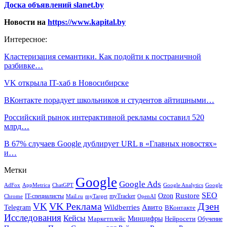
Доска объявлений slanet.by
Новости на
https://www.kapital.by
Интересное:
Кластеризация семантики. Как подойти к постраничной
разбивке…
VK открыла IT-хаб в Новосибирске
ВКонтакте порадует школьников и студентов айтишными…
Российский рынок интерактивной рекламы составил 520
млрд…
В 67% случаев Google дублирует URL в «Главных новостях»
и…
Метки
Google
Google Ads
AdFox
AppMetrica
ChatGPT
Google
Google Analytics
SEO
Rustore
Ozon
IT-специалисты
myTracker
Chrome
myTarget
OpenAI
Mail.ru
VK Реклама
Дзен
VK
Авито
Telegram
Wildberries
ВКонтакте
Исследования
Кейсы
Минцифры
Нейросети
Маркетплейс
Обучение