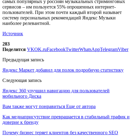
самых популярных у россиян музыкальных стриминговых
сервисов – им пользуется 55% опрошенных интернет-
пользователей. При этом почти каждый второй называет
систему персональных рекомендаций Яндекс Музыки
наиболее релевантной.
Источник
283
Поделится
VK
OK.ru
Facebook
Twitter
WhatsApp
Telegram
Viber
Предыдущая запись
Яндекс Маркет добавил для полок подробную статистику
Следующая запись
Яндекс 360 улучшил навигацию для пользователей
мобильного Диска
Вам также могут понравиться
Еще от автора
Как медиаприсутствие превращается в стабильный трафик и
доверие к бренду
Почему бизнес теряет клиентов без качественного SEO