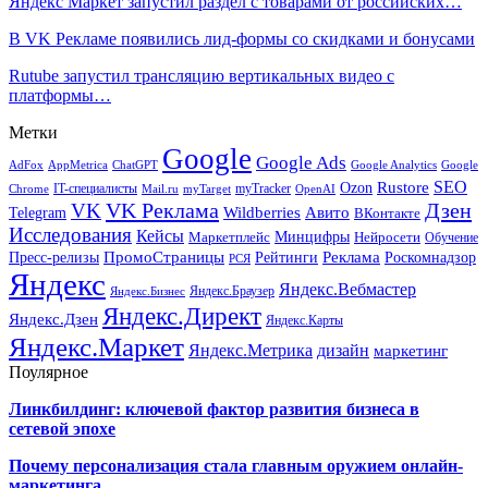
Яндекс Маркет запустил раздел с товарами от российских…
В VK Рекламе появились лид-формы со скидками и бонусами
Rutube запустил трансляцию вертикальных видео с
платформы…
Метки
Google
Google Ads
AdFox
AppMetrica
ChatGPT
Google
Google Analytics
SEO
Rustore
Ozon
IT-специалисты
myTracker
Chrome
myTarget
OpenAI
Mail.ru
VK Реклама
Дзен
VK
Авито
Telegram
Wildberries
ВКонтакте
Исследования
Кейсы
Минцифры
Нейросети
Маркетплейс
Обучение
Реклама
ПромоСтраницы
Роскомнадзор
Пресс-релизы
Рейтинги
РСЯ
Яндекс
Яндекс.Вебмастер
Яндекс.Браузер
Яндекс.Бизнес
Яндекс.Директ
Яндекс.Дзен
Яндекс.Карты
Яндекс.Маркет
Яндекс.Метрика
дизайн
маркетинг
Поулярное
Линкбилдинг: ключевой фактор развития бизнеса в
сетевой эпохе
Почему персонализация стала главным оружием онлайн-
маркетинга