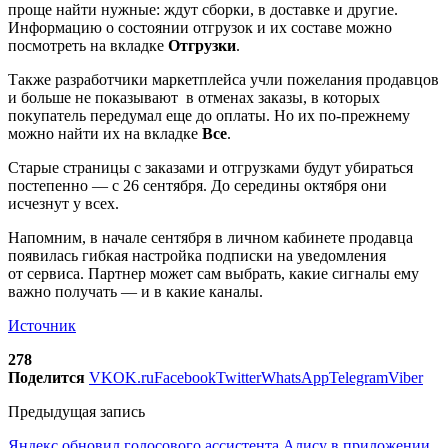
проще найти нужные: ждут сборки, в доставке и другие.
Информацию о состоянии отгрузок и их составе можно
посмотреть на вкладке
Отгрузки
.
Также разработчики маркетплейса учли пожелания продавцов
и больше не показывают в отменах заказы, в которых
покупатель передумал еще до оплаты. Но их по-прежнему
можно найти их на вкладке
Все
.
Старые страницы с заказами и отгрузками будут убираться
постепенно — с 26 сентября. До середины октября они
исчезнут у всех.
Напомним, в начале сентября в личном кабинете продавца
появилась гибкая настройка подписки на уведомления
от сервиса. Партнер может сам выбрать, какие сигналы ему
важно получать — и в какие каналы.
Источник
278
Поделится
VK
OK.ru
Facebook
Twitter
WhatsApp
Telegram
Viber
Предыдущая запись
Яндекс обновил голосового ассистента Алису в приложении