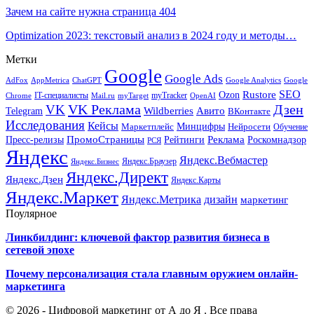
Зачем на сайте нужна страница 404
Optimization 2023: текстовый анализ в 2024 году и методы…
Метки
Google
Google Ads
AdFox
AppMetrica
ChatGPT
Google
Google Analytics
SEO
Rustore
Ozon
IT-специалисты
myTracker
Chrome
myTarget
OpenAI
Mail.ru
VK Реклама
Дзен
VK
Авито
Telegram
Wildberries
ВКонтакте
Исследования
Кейсы
Минцифры
Нейросети
Маркетплейс
Обучение
Реклама
ПромоСтраницы
Роскомнадзор
Пресс-релизы
Рейтинги
РСЯ
Яндекс
Яндекс.Вебмастер
Яндекс.Браузер
Яндекс.Бизнес
Яндекс.Директ
Яндекс.Дзен
Яндекс.Карты
Яндекс.Маркет
Яндекс.Метрика
дизайн
маркетинг
Поулярное
Линкбилдинг: ключевой фактор развития бизнеса в
сетевой эпохе
Почему персонализация стала главным оружием онлайн-
маркетинга
© 2026 - Цифровой маркетинг от А до Я . Все права