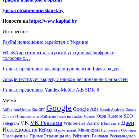
Доска объявлений slanet.by
Новости на
https://www.kapital.by
Интересное:
PayPal полноценно заработал в Украине
WhatsApp готовит к запуску функцию расшифровки
голосовых…
Яндекс представил расширенную версию Браузера для…
Google тестирует выдачу с блоком региональных новостей
Яндекс представил Yandex Mobile Ads SDK 6
Метки
Google
Google Ads
AdFox
AppMetrica
ChatGPT
Google
Google Analytics
SEO
Rustore
Ozon
IT-специалисты
myTracker
Chrome
myTarget
OpenAI
Mail.ru
VK Реклама
Дзен
VK
Авито
Telegram
Wildberries
ВКонтакте
Исследования
Кейсы
Минцифры
Нейросети
Маркетплейс
Обучение
Реклама
ПромоСтраницы
Роскомнадзор
Пресс-релизы
Рейтинги
РСЯ