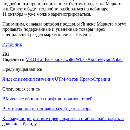
подробности про продвижение с бустом продаж на Маркете
и в Директе будут подробно разбираться на вебинаре
11 октября – уже можно зарегистрироваться.
Напомним, с начала октября продавцы Яндекс Маркета могут
продавать подержанные и уцененные товары через
специальный раздел маркетплейса – Ресейл.
Источник
281
Поделится
VK
OK.ru
Facebook
Twitter
WhatsApp
Telegram
Viber
Предыдущая запись
Яндекс изменил значения UTM-меток ПромоСтраниц
Следующая запись
ВКонтакте обновила профили пользователей
Вам также могут понравиться
Еще от автора
Как медиаприсутствие превращается в стабильный трафик и
доверие к бренду