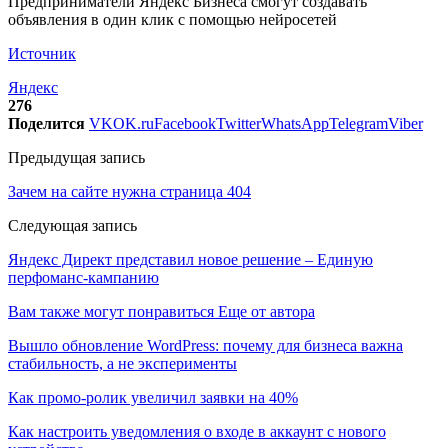
Предприниматели Яндекс Бизнеса смогут создавать
объявления в один клик с помощью нейросетей
Источник
Яндекс
276
Поделится
VK
OK.ru
Facebook
Twitter
WhatsApp
Telegram
Viber
Предыдущая запись
Зачем на сайте нужна страница 404
Следующая запись
Яндекс Директ представил новое решение – Единую
перфоманс-кампанию
Вам также могут понравиться
Еще от автора
Вышло обновление WordPress: почему для бизнеса важна
стабильность, а не эксперименты
Как промо-ролик увеличил заявки на 40%
Как настроить уведомления о входе в аккаунт с нового