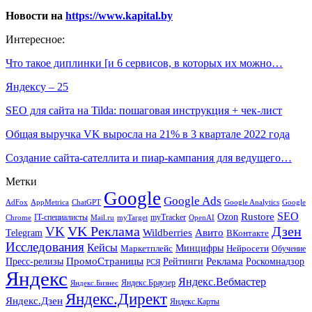
Новости на
https://www.kapital.by
Интересное:
Что такое диплинки [и 6 сервисов, в которых их можно…
Яндексу – 25
SEO для сайта на Tilda: пошаговая инструкция + чек-лист
Общая выручка VK выросла на 21% в 3 квартале 2022 года
Создание сайта-сателлита и пиар-кампания для ведущего…
Метки
Google
Google Ads
AdFox
AppMetrica
ChatGPT
Google
Google Analytics
SEO
Rustore
Ozon
IT-специалисты
myTracker
Chrome
myTarget
OpenAI
Mail.ru
VK Реклама
Дзен
VK
Авито
Telegram
Wildberries
ВКонтакте
Исследования
Кейсы
Минцифры
Нейросети
Маркетплейс
Обучение
Реклама
ПромоСтраницы
Роскомнадзор
Пресс-релизы
Рейтинги
РСЯ
Яндекс
Яндекс.Вебмастер
Яндекс.Браузер
Яндекс.Бизнес
Яндекс.Директ
Яндекс.Дзен
Яндекс.Карты